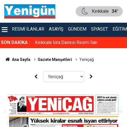
Kırıkkale
34°
RESMI İLANLAR
ASAYIŞ
GÜNDEM
SIYASET
EĞITIM
 "Terörsüz
SON DAKİKA :
Kırıkkale İcra Dairesi Resmi İlan
rangalardan
Ana Sayfa
Gazete Manşetleri
Yeniçağ