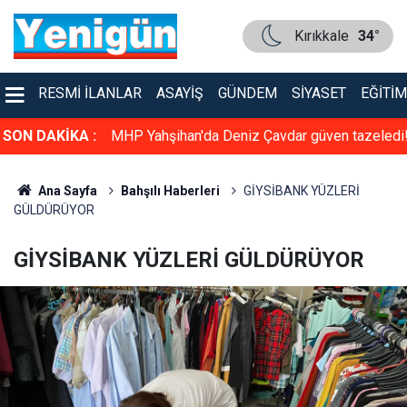
Kırıkkale
34°
RESMI İLANLAR
ASAYIŞ
GÜNDEM
SIYASET
EĞITIM
üven tazeledi!
SON DAKİKA :
Konser gibi sünnet düğünü: Kırıkkale bu düğün
konuşuyor
Ana Sayfa
Bahşılı Haberleri
GİYSİBANK YÜZLERİ
GÜLDÜRÜYOR
GİYSİBANK YÜZLERİ GÜLDÜRÜYOR