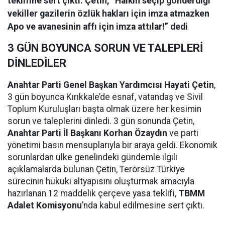
teklifine sert çıktı. Çetin, “Halkın seçip gönderdiği
vekiller gazilerin özlük hakları için imza atmazken
Apo ve avanesinin affı için imza attılar!” dedi
3 GÜN BOYUNCA SORUN VE TALEPLERİ
DİNLEDİLER
Anahtar Parti Genel Başkan Yardımcısı Hayati Çetin
,
3 gün boyunca Kırıkkale’de esnaf, vatandaş ve Sivil
Toplum Kuruluşları başta olmak üzere her kesimin
sorun ve taleplerini dinledi. 3 gün sonunda Çetin,
Anahtar Parti İl Başkanı Korhan Özaydın
ve parti
yönetimi basın mensuplarıyla bir araya geldi. Ekonomik
sorunlardan ülke genelindeki gündemle ilgili
açıklamalarda bulunan Çetin, Terörsüz Türkiye
sürecinin hukuki altyapısını oluşturmak amacıyla
hazırlanan 12 maddelik çerçeve yasa teklifi,
TBMM
Adalet Komisyonu
’nda kabul edilmesine sert çıktı.