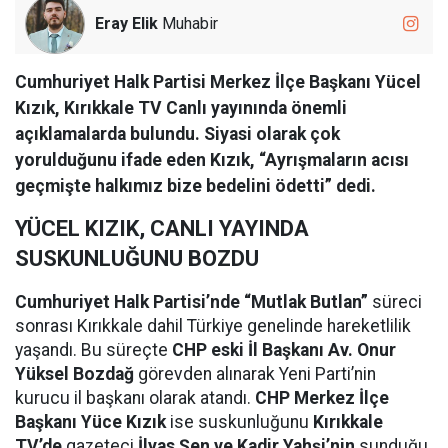
Eray Elik
Muhabir
Cumhuriyet Halk Partisi Merkez İlçe Başkanı Yücel
Kızık, Kırıkkale TV Canlı yayınında önemli
açıklamalarda bulundu. Siyasi olarak çok
yorulduğunu ifade eden Kızık, “Ayrışmaların acısı
geçmişte halkımız bize bedelini ödetti” dedi.
YÜCEL KIZIK, CANLI YAYINDA
SUSKUNLUĞUNU BOZDU
Cumhuriyet Halk Partisi’nde “Mutlak Butlan”
süreci
sonrası Kırıkkale dahil Türkiye genelinde hareketlilik
yaşandı. Bu süreçte
CHP eski İl Başkanı Av. Onur
Yüksel Bozdağ
görevden alınarak Yeni Parti’nin
kurucu il başkanı olarak atandı.
CHP Merkez İlçe
Başkanı Yüce Kızık
ise suskunluğunu
Kırıkkale
TV’de
gazeteci
İlyas Şen ve Kadir Yahşi’nin
sunduğu