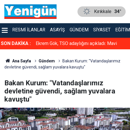
Kırıkkale
34°
RESMI İLANLAR
ASAYIŞ
GÜNDEM
SIYASET
EĞITIM
de yakalandı!
SON DAKİKA :
Ekrem Gök, TSO adaylığını açıkladı: Mavi
listeden seçime girecek
Ana Sayfa
Gündem
Bakan Kurum: "Vatandaşlarımız
devletine güvendi, sağlam yuvalara kavuştu"
Bakan Kurum: "Vatandaşlarımız
devletine güvendi, sağlam yuvalara
kavuştu"