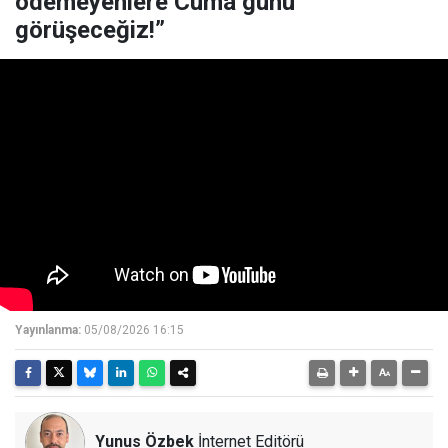
ödemeyenlere Cuma günü
görüşeceğiz!”
Yayınlanma:
05/08/2026 16:15
Yunus Özbek
İnternet Editörü