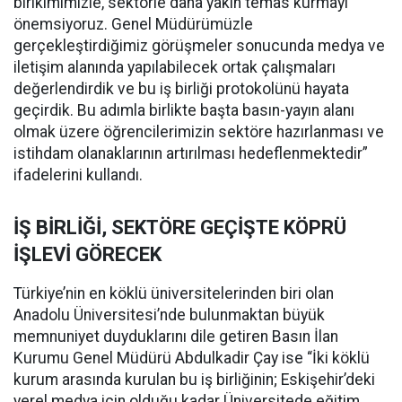
birikimimizle, sektörle daha yakın temas kurmayı
önemsiyoruz. Genel Müdürümüzle
gerçekleştirdiğimiz görüşmeler sonucunda medya ve
iletişim alanında yapılabilecek ortak çalışmaları
değerlendirdik ve bu iş birliği protokolünü hayata
geçirdik. Bu adımla birlikte başta basın-yayın alanı
olmak üzere öğrencilerimizin sektöre hazırlanması ve
istihdam olanaklarının artırılması hedeflenmektedir”
ifadelerini kullandı.
İŞ BİRLİĞİ, SEKTÖRE GEÇİŞTE KÖPRÜ
İŞLEVİ GÖRECEK
Türkiye’nin en köklü üniversitelerinden biri olan
Anadolu Üniversitesi’nde bulunmaktan büyük
memnuniyet duyduklarını dile getiren Basın İlan
Kurumu Genel Müdürü Abdulkadir Çay ise “İki köklü
kurum arasında kurulan bu iş birliğinin; Eskişehir’deki
yerel medya için olduğu kadar Üniversitede eğitim