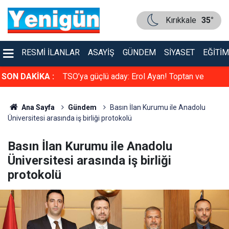
Kırıkkale
35°
RESMI İLANLAR
ASAYIŞ
GÜNDEM
SIYASET
EĞITIM
faya çarpıştı
SON DAKİKA :
TSO’ya güçlü aday: Erol Ayan! Toptan ve
Perakende Gıdacılar Grubunda yarışacak
Ana Sayfa
Gündem
Basın İlan Kurumu ile Anadolu
Üniversitesi arasında iş birliği protokolü
Basın İlan Kurumu ile Anadolu
Üniversitesi arasında iş birliği
protokolü