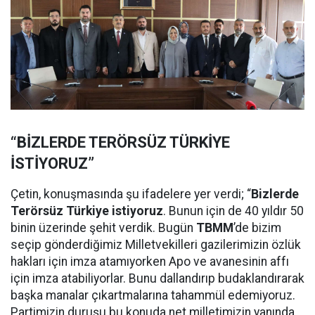
“BİZLERDE TERÖRSÜZ TÜRKİYE
İSTİYORUZ”
Çetin, konuşmasında şu ifadelere yer verdi; “
Bizlerde
Terörsüz Türkiye istiyoruz
. Bunun için de 40 yıldır 50
binin üzerinde şehit verdik. Bugün
TBMM
’de bizim
seçip gönderdiğimiz Milletvekilleri gazilerimizin özlük
hakları için imza atamıyorken Apo ve avanesinin affı
için imza atabiliyorlar. Bunu dallandırıp budaklandırarak
başka manalar çıkartmalarına tahammül edemiyoruz.
Partimizin duruşu bu konuda net milletimizin yanında.