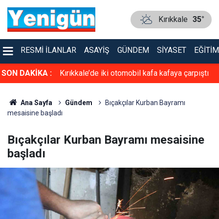
Kırıkkale
35°
RESMI İLANLAR
ASAYIŞ
GÜNDEM
SIYASET
EĞITIM
asiyet!
SON DAKİKA :
Kırıkkale’de iki otomobil kafa kafaya çarpıştı
Ana Sayfa
Gündem
Bıçakçılar Kurban Bayramı
mesaisine başladı
Bıçakçılar Kurban Bayramı mesaisine
başladı