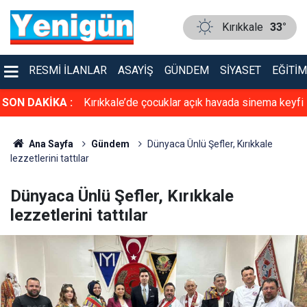
Kırıkkale
33°
RESMI İLANLAR
ASAYIŞ
GÜNDEM
SIYASET
EĞITIM
cın altında ölü
SON DAKİKA :
Kırıkkale’de çocuklar açık havada sinema keyfi
de yakalandı
yaşadı
Ana Sayfa
Gündem
Dünyaca Ünlü Şefler, Kırıkkale
lezzetlerini tattılar
Dünyaca Ünlü Şefler, Kırıkkale
lezzetlerini tattılar