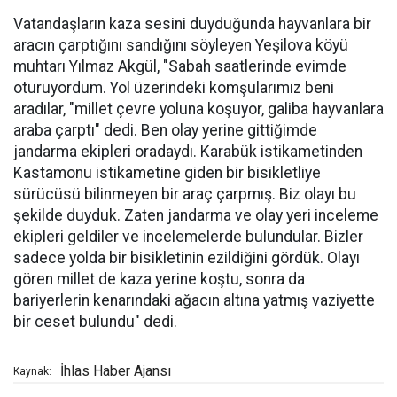
Vatandaşların kaza sesini duyduğunda hayvanlara bir
aracın çarptığını sandığını söyleyen Yeşilova köyü
muhtarı Yılmaz Akgül, "Sabah saatlerinde evimde
oturuyordum. Yol üzerindeki komşularımız beni
aradılar, "millet çevre yoluna koşuyor, galiba hayvanlara
araba çarptı" dedi. Ben olay yerine gittiğimde
jandarma ekipleri oradaydı. Karabük istikametinden
Kastamonu istikametine giden bir bisikletliye
sürücüsü bilinmeyen bir araç çarpmış. Biz olayı bu
şekilde duyduk. Zaten jandarma ve olay yeri inceleme
ekipleri geldiler ve incelemelerde bulundular. Bizler
sadece yolda bir bisikletinin ezildiğini gördük. Olayı
gören millet de kaza yerine koştu, sonra da
bariyerlerin kenarındaki ağacın altına yatmış vaziyette
bir ceset bulundu" dedi.
İhlas Haber Ajansı
Kaynak: