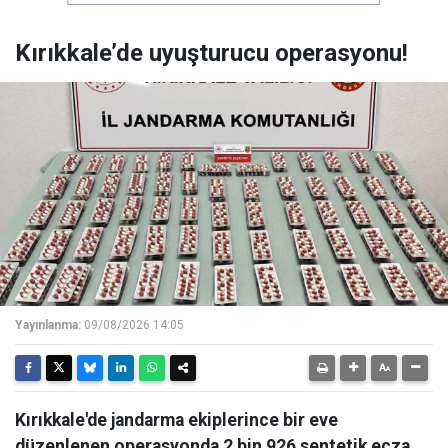
Kırıkkale’de uyuşturucu operasyonu!
Yayınlanma:
09/08/2026 14:05
Kırıkkale'de jandarma ekiplerince bir eve
düzenlenen operasyonda 2 bin 926 sentetik ecza