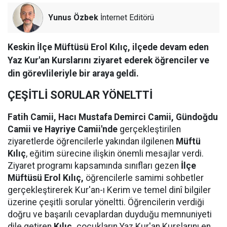
Yunus Özbek
İnternet Editörü
Keskin İlçe Müftüsü Erol Kılıç, ilçede devam eden
Yaz Kur'an Kurslarını ziyaret ederek öğrenciler ve
din görevlileriyle bir araya geldi.
ÇEŞİTLİ SORULAR YÖNELTTİ
Fatih Camii, Hacı Mustafa Demirci Camii, Gündoğdu
Camii ve Hayriye Camii'nde
gerçekleştirilen
ziyaretlerde öğrencilerle yakından ilgilenen
Müftü
Kılıç
, eğitim sürecine ilişkin önemli mesajlar verdi.
Ziyaret programı kapsamında sınıfları gezen
İlçe
Müftüsü Erol Kılıç,
öğrencilerle samimi sohbetler
gerçekleştirerek Kur'an-ı Kerim ve temel dinî bilgiler
üzerine çeşitli sorular yöneltti. Öğrencilerin verdiği
doğru ve başarılı cevaplardan duyduğu memnuniyeti
dile getiren
Kılıç,
çocukların Yaz Kur'an Kurslarını en