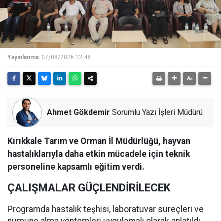
Yayınlanma:
07/08/2026 12:48
Ahmet Gökdemir
Sorumlu Yazı İşleri Müdürü
Kırıkkale Tarım ve Orman İl Müdürlüğü, hayvan
hastalıklarıyla daha etkin mücadele için teknik
personeline kapsamlı eğitim verdi.
ÇALIŞMALAR GÜÇLENDİRİLECEK
Programda hastalık teşhisi, laboratuvar süreçleri ve
numune alma yöntemleri uygulamalı olarak anlatıldı.