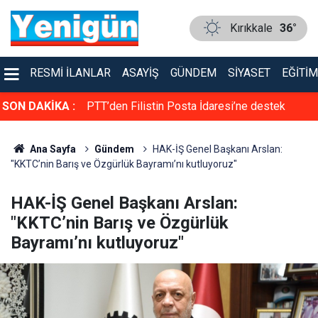
Kırıkkale
36°
RESMI İLANLAR
ASAYIŞ
GÜNDEM
SIYASET
EĞITIM
rol altına alma
SON DAKİKA :
PTT’den Filistin Posta İdaresi’ne destek
Ana Sayfa
Gündem
HAK-İŞ Genel Başkanı Arslan:
"KKTC’nin Barış ve Özgürlük Bayramı’nı kutluyoruz"
HAK-İŞ Genel Başkanı Arslan:
"KKTC’nin Barış ve Özgürlük
Bayramı’nı kutluyoruz"