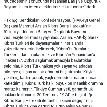
mücadelenin sonucunda kazanılan Barış ve Özgürlük
Bayramı'nı en içten dileklerimizle kutluyoruz" dedi.
Hak İşçi Sendikaları Konfederasyonu (HAK-İŞ) Genel
Başkanı Mahmut Arslan Kıbrıs Barış Harekatı'nın
51'inci yıl dönümü Barış ve Özgürlük Bayramı
vesilesiyle bir mesaj yayınladı. Arslan, HAK-İŞ olarak,
Kıbrıs Türkleri ile dayanışmalarını her alanda
yükselteceklerini belirterek, "Kıbrıs'ta Rumların,
Türkleri adadan çıkarmak ve Kıbrıs'ın Yunanistan'a
ilhakını (ENOSİS) sağlamak amacıyla başlattıkları
saldırılar, Kıbrıs Türk halkını yok sayan ve adadan
silmeye çalışan acı bir dönemi başlatmıştır. Köyler
yakılmış, kadın, çocuk, yaşlı demeden masum insanlar
katledilmiş, Kıbrıs Türk halkı büyük bir insanlık dramına
maruz kalmıştır. Türkiye Cumhuriyeti, garantörlük
hakkını kullanarak 20 Temmuz 1974'te başlattığı
Kıbrıs Barış Harekâtı ile tarihin akışını değiştirmiş;
Kıbrıs Türk halkına özgürlüğü, güvenliği ve barışı