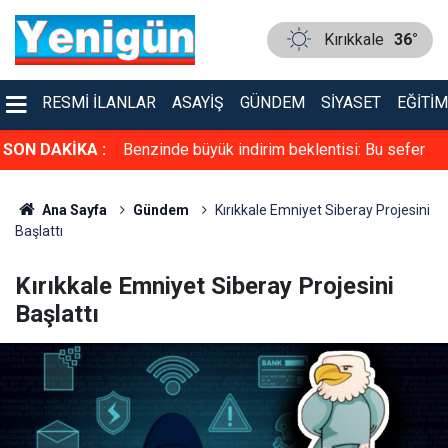
Kırıkkale
36°
RESMI İLANLAR
ASAYIŞ
GÜNDEM
SIYASET
EĞITIM
r belli oluyor
SON DAKİKA :
Benzinde büyük indirim beklentisi: Bu sefer
pompaya yansımayacak
Ana Sayfa
Gündem
Kırıkkale Emniyet Siberay Projesini
Başlattı
Kırıkkale Emniyet Siberay Projesini
Başlattı