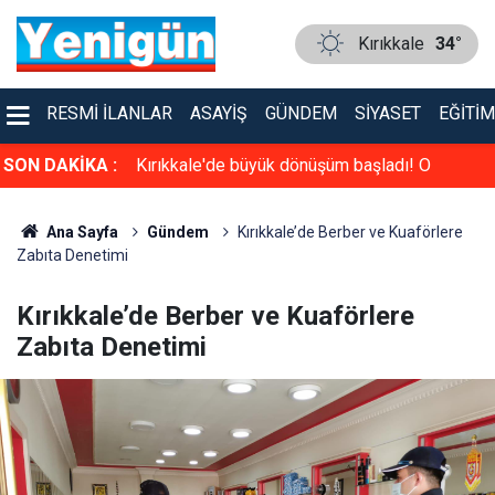
Kırıkkale
34°
RESMI İLANLAR
ASAYIŞ
GÜNDEM
SIYASET
EĞITIM
Kızık:
SON DAKİKA :
Kırıkkale'de büyük dönüşüm başladı! O
sokaklara gidecekler dikkat
Ana Sayfa
Gündem
Kırıkkale’de Berber ve Kuaförlere
Zabıta Denetimi
Kırıkkale’de Berber ve Kuaförlere
Zabıta Denetimi