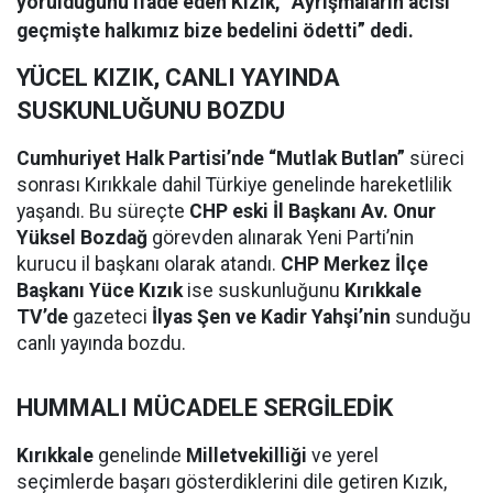
yorulduğunu ifade eden Kızık, “Ayrışmaların acısı
geçmişte halkımız bize bedelini ödetti” dedi.
YÜCEL KIZIK, CANLI YAYINDA
SUSKUNLUĞUNU BOZDU
Cumhuriyet Halk Partisi’nde “Mutlak Butlan”
süreci
sonrası Kırıkkale dahil Türkiye genelinde hareketlilik
yaşandı. Bu süreçte
CHP eski İl Başkanı Av. Onur
Yüksel Bozdağ
görevden alınarak Yeni Parti’nin
kurucu il başkanı olarak atandı.
CHP Merkez İlçe
Başkanı Yüce Kızık
ise suskunluğunu
Kırıkkale
TV’de
gazeteci
İlyas Şen ve Kadir Yahşi’nin
sunduğu
canlı yayında bozdu.
HUMMALI MÜCADELE SERGİLEDİK
Kırıkkale
genelinde
Milletvekilliği
ve yerel
seçimlerde başarı gösterdiklerini dile getiren Kızık,