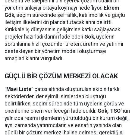
beklenti ve taleplerini dinleyerek çözüm odaklı bir
yönetim anlayışı ortaya koymayı hedefliyor.
Ekrem
Gök
, seçim sürecinde şeffaflık, katılımcılık ve güçlü
iletişim ilkelerini ön planda tutacaklarını belirtti.
Kırıkkale iş dünyasının gelişimine katkı sağlayacak
projeler hazırladıklarını ifade eden
Gök
, üyelerin
sorunlarına hızlı çözümler üreten, üretim ve yatırımı
destekleyen bir yönetim modeli oluşturmayı
amaçladıklarını vurguladı.
GÜÇLÜ BİR ÇÖZÜM MERKEZİ OLACAK
"Mavi Liste"
çatısı altında oluşturulan ekibin farklı
sektörlerden deneyimli isimlerden oluştuğu
belirtilirken, seçim sürecinde tüm üyelerin görüş ve
önerilerine önem verileceği ifade edildi.
Gök,
TSO'
nun
yalnızca resmi işlemlerin yürütüldüğü bir kurum değil,
aynı zamanda yatırımcıların ve esnafın yanında olan
güçlü bir çözüm merkezi haline gelmesi gerektiğini