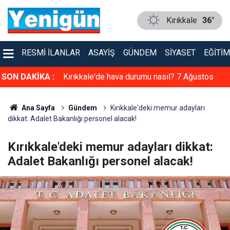
Kırıkkale
36°
RESMI İLANLAR
ASAYIŞ
GÜNDEM
SIYASET
EĞITIM
i: 7 Ağustos
SON DAKİKA :
Kırıkkale'de hava durumu nasıl? 7 Ağustos
2026
Ana Sayfa
Gündem
Kırıkkale'deki memur adayları
dikkat: Adalet Bakanlığı personel alacak!
Kırıkkale'deki memur adayları dikkat:
Adalet Bakanlığı personel alacak!