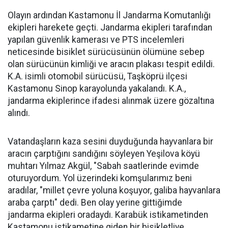
Olayın ardından Kastamonu İl Jandarma Komutanlığı
ekipleri harekete geçti. Jandarma ekipleri tarafından
yapılan güvenlik kamerası ve PTS incelemleri
neticesinde bisiklet sürücüsünün ölümüne sebep
olan sürücünün kimliği ve aracın plakası tespit edildi.
K.A. isimli otomobil sürücüsü, Taşköprü ilçesi
Kastamonu Sinop karayolunda yakalandı. K.A.,
jandarma ekiplerince ifadesi alınmak üzere gözaltına
alındı.
Vatandaşların kaza sesini duyduğunda hayvanlara bir
aracın çarptığını sandığını söyleyen Yeşilova köyü
muhtarı Yılmaz Akgül, "Sabah saatlerinde evimde
oturuyordum. Yol üzerindeki komşularımız beni
aradılar, "millet çevre yoluna koşuyor, galiba hayvanlara
araba çarptı" dedi. Ben olay yerine gittiğimde
jandarma ekipleri oradaydı. Karabük istikametinden
Kastamonu istikametine giden bir bisikletliye