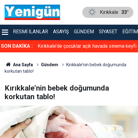
Kırıkkale
33°
RESMI İLANLAR
ASAYIŞ
GÜNDEM
SIYASET
EĞITIM
cın altında ölü
SON DAKİKA :
Kırıkkale’de çocuklar açık havada sinema keyfi
de yakalandı
yaşadı
Ana Sayfa
Gündem
Kırıkkale’nin bebek doğumunda
korkutan tablo!
Kırıkkale’nin bebek doğumunda
korkutan tablo!