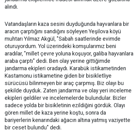
alındı.
Vatandaşların kaza sesini duyduğunda hayvanlara bir
aracın çarptığını sandığını söyleyen Yeşilova köyü
muhtarı Yılmaz Akgül, "Sabah saatlerinde evimde
oturuyordum. Yol üzerindeki komşularımız beni
aradılar, "millet çevre yoluna koşuyor, galiba hayvanlara
araba çarptı" dedi. Ben olay yerine gittiğimde
jandarma ekipleri oradaydı. Karabük istikametinden
Kastamonu istikametine giden bir bisikletliye
sürücüsü bilinmeyen bir araç çarpmış. Biz olayı bu
şekilde duyduk. Zaten jandarma ve olay yeri inceleme
ekipleri geldiler ve incelemelerde bulundular. Bizler
sadece yolda bir bisikletinin ezildiğini gördük. Olayı
gören millet de kaza yerine koştu, sonra da
bariyerlerin kenarındaki ağacın altına yatmış vaziyette
bir ceset bulundu" dedi.