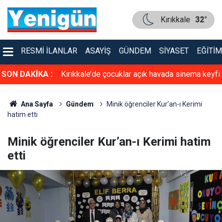
Kırıkkale
32°
RESMI İLANLAR
ASAYIŞ
GÜNDEM
SIYASET
EĞITIM
cın altında ölü
SON DAKİKA :
Kırıkkale’de çocuklar açık havada sinema keyfi
de yakalandı
yaşadı
Ana Sayfa
Gündem
Minik öğrenciler Kur’an-ı Kerimi
hatim etti
Minik öğrenciler Kur’an-ı Kerimi hatim
etti