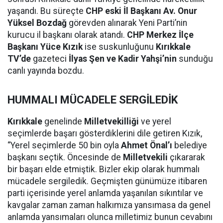
yaşandı. Bu süreçte
CHP eski İl Başkanı Av. Onur
Yüksel Bozdağ
görevden alınarak Yeni Parti’nin
kurucu il başkanı olarak atandı.
CHP Merkez İlçe
Başkanı Yüce Kızık
ise suskunluğunu
Kırıkkale
TV’de
gazeteci
İlyas Şen ve Kadir Yahşi’nin
sunduğu
canlı yayında bozdu.
HUMMALI MÜCADELE SERGİLEDİK
Kırıkkale
genelinde
Milletvekilliği
ve yerel
seçimlerde başarı gösterdiklerini dile getiren Kızık,
“Yerel seçimlerde 50 bin oyla
Ahmet Önal’ı
belediye
başkanı seçtik. Öncesinde de
Milletvekili
çıkararak
bir başarı elde etmiştik. Bizler ekip olarak hummalı
mücadele sergiledik. Geçmişten günümüze itibaren
parti içerisinde yerel anlamda yaşanılan sıkıntılar ve
kavgalar zaman zaman halkımıza yansımasa da genel
anlamda yansımaları olunca milletimiz bunun cevabını