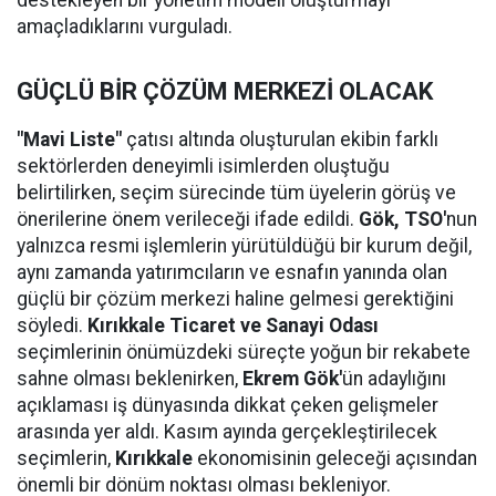
destekleyen bir yönetim modeli oluşturmayı
amaçladıklarını vurguladı.
GÜÇLÜ BİR ÇÖZÜM MERKEZİ OLACAK
"Mavi Liste"
çatısı altında oluşturulan ekibin farklı
sektörlerden deneyimli isimlerden oluştuğu
belirtilirken, seçim sürecinde tüm üyelerin görüş ve
önerilerine önem verileceği ifade edildi.
Gök,
TSO'
nun
yalnızca resmi işlemlerin yürütüldüğü bir kurum değil,
aynı zamanda yatırımcıların ve esnafın yanında olan
güçlü bir çözüm merkezi haline gelmesi gerektiğini
söyledi.
Kırıkkale Ticaret ve Sanayi Odası
seçimlerinin önümüzdeki süreçte yoğun bir rekabete
sahne olması beklenirken,
Ekrem Gök'
ün adaylığını
açıklaması iş dünyasında dikkat çeken gelişmeler
arasında yer aldı. Kasım ayında gerçekleştirilecek
seçimlerin,
Kırıkkale
ekonomisinin geleceği açısından
önemli bir dönüm noktası olması bekleniyor.