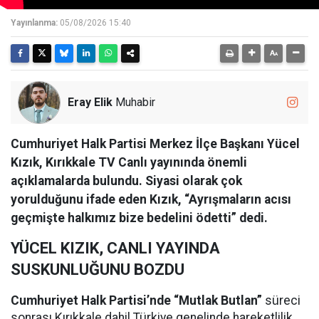
Yayınlanma:
05/08/2026 15:40
Eray Elik
Muhabir
Cumhuriyet Halk Partisi Merkez İlçe Başkanı Yücel
Kızık, Kırıkkale TV Canlı yayınında önemli
açıklamalarda bulundu. Siyasi olarak çok
yorulduğunu ifade eden Kızık, “Ayrışmaların acısı
geçmişte halkımız bize bedelini ödetti” dedi.
YÜCEL KIZIK, CANLI YAYINDA
SUSKUNLUĞUNU BOZDU
Cumhuriyet Halk Partisi’nde “Mutlak Butlan”
süreci
sonrası Kırıkkale dahil Türkiye genelinde hareketlilik