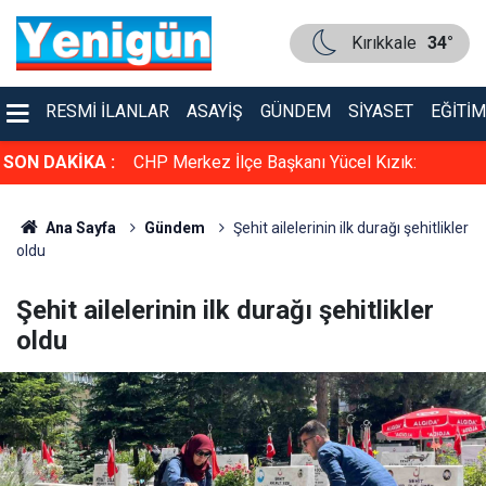
Kırıkkale
34°
RESMI İLANLAR
ASAYIŞ
GÜNDEM
SIYASET
EĞITIM
adı: Mavi
SON DAKİKA :
CHP Merkez İlçe Başkanı Yücel Kızık:
“Yoruldum”
Ana Sayfa
Gündem
Şehit ailelerinin ilk durağı şehitlikler
oldu
Şehit ailelerinin ilk durağı şehitlikler
oldu