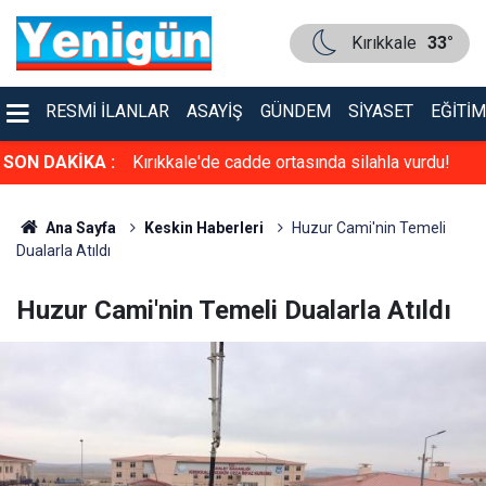
Kırıkkale
33°
RESMI İLANLAR
ASAYIŞ
GÜNDEM
SIYASET
EĞITIM
asına "evet"
SON DAKİKA :
Kırıkkale'de cadde ortasında silahla vurdu!
Ana Sayfa
Keskin Haberleri
Huzur Cami'nin Temeli
Dualarla Atıldı
Huzur Cami'nin Temeli Dualarla Atıldı