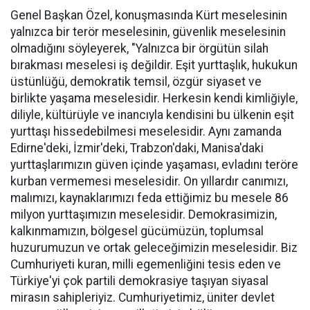
Genel Başkan Özel, konuşmasında Kürt meselesinin
yalnızca bir terör meselesinin, güvenlik meselesinin
olmadığını söyleyerek, "Yalnızca bir örgütün silah
bırakması meselesi iş değildir. Eşit yurttaşlık, hukukun
üstünlüğü, demokratik temsil, özgür siyaset ve
birlikte yaşama meselesidir. Herkesin kendi kimliğiyle,
diliyle, kültürüyle ve inancıyla kendisini bu ülkenin eşit
yurttaşı hissedebilmesi meselesidir. Aynı zamanda
Edirne'deki, İzmir'deki, Trabzon'daki, Manisa'daki
yurttaşlarımızın güven içinde yaşaması, evladını teröre
kurban vermemesi meselesidir. On yıllardır canımızı,
malımızı, kaynaklarımızı feda ettiğimiz bu mesele 86
milyon yurttaşımızın meselesidir. Demokrasimizin,
kalkınmamızın, bölgesel gücümüzün, toplumsal
huzurumuzun ve ortak geleceğimizin meselesidir. Biz
Cumhuriyeti kuran, milli egemenliğini tesis eden ve
Türkiye'yi çok partili demokrasiye taşıyan siyasal
mirasın sahipleriyiz. Cumhuriyetimiz, üniter devlet