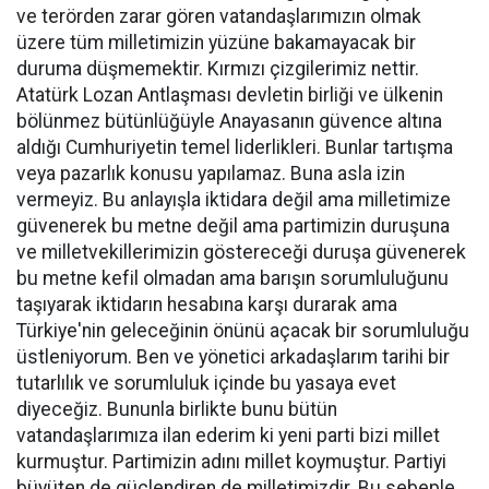
ve terörden zarar gören vatandaşlarımızın olmak
üzere tüm milletimizin yüzüne bakamayacak bir
duruma düşmemektir. Kırmızı çizgilerimiz nettir.
Atatürk Lozan Antlaşması devletin birliği ve ülkenin
bölünmez bütünlüğüyle Anayasanın güvence altına
aldığı Cumhuriyetin temel liderlikleri. Bunlar tartışma
veya pazarlık konusu yapılamaz. Buna asla izin
vermeyiz. Bu anlayışla iktidara değil ama milletimize
güvenerek bu metne değil ama partimizin duruşuna
ve milletvekillerimizin göstereceği duruşa güvenerek
bu metne kefil olmadan ama barışın sorumluluğunu
taşıyarak iktidarın hesabına karşı durarak ama
Türkiye'nin geleceğinin önünü açacak bir sorumluluğu
üstleniyorum. Ben ve yönetici arkadaşlarım tarihi bir
tutarlılık ve sorumluluk içinde bu yasaya evet
diyeceğiz. Bununla birlikte bunu bütün
vatandaşlarımıza ilan ederim ki yeni parti bizi millet
kurmuştur. Partimizin adını millet koymuştur. Partiyi
büyüten de güçlendiren de milletimizdir. Bu sebeple