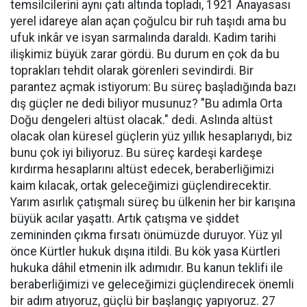
temsilcilerini aynı çatı altında topladı, 1921 Anayasası
yerel idareye alan açan çoğulcu bir ruh taşıdı ama bu
ufuk inkâr ve isyan sarmalında daraldı. Kadim tarihi
ilişkimiz büyük zarar gördü. Bu durum en çok da bu
toprakları tehdit olarak görenleri sevindirdi. Bir
parantez açmak istiyorum: Bu süreç başladığında bazı
dış güçler ne dedi biliyor musunuz? "Bu adımla Orta
Doğu dengeleri altüst olacak." dedi. Aslında altüst
olacak olan küresel güçlerin yüz yıllık hesaplarıydı, biz
bunu çok iyi biliyoruz. Bu süreç kardeşi kardeşe
kırdırma hesaplarını altüst edecek, beraberliğimizi
kaim kılacak, ortak geleceğimizi güçlendirecektir.
Yarım asırlık çatışmalı süreç bu ülkenin her bir karışına
büyük acılar yaşattı. Artık çatışma ve şiddet
zemininden çıkma fırsatı önümüzde duruyor. Yüz yıl
önce Kürtler hukuk dışına itildi. Bu kök yasa Kürtleri
hukuka dâhil etmenin ilk adımıdır. Bu kanun teklifi ile
beraberliğimizi ve geleceğimizi güçlendirecek önemli
bir adım atıyoruz, güçlü bir başlangıç yapıyoruz. 27