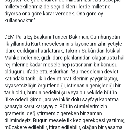
milletvekillerimiz de seçildikleri illerde millet ne
diyorsa ona göre karar verecek. Ona göre oy
kullanacaktır."
DEM Parti Eş Başkanı Tuncer Bakırhan, Cumhuriyetin
ilk yıllarında Kürt meselesinin sıkıyönetim zihniyetiyle
idare edildiğini hatırlatarak, Takrir-i Sükûn'dan İstiklal
Mahkemelerine, gizli idare planlarından olağanüstü hâl
rejimlerine kadar mesele hep istisnanın bir konusu
olduğunu ifade etti. Bakırhan, "Bu meselenin devlet
katındaki tarihi, ikili devlet pratiklerinin yaygınlaştığı,
siyasetsizliğin örgütlendiği, istisnanın genişlediği bir
tarih oldu, bunun bedelini şu veya bu şekilde bütün
ülke ödedi. Şimdi, acı ve inkâr dolu sayfayı kapatma
şansıyla karşı karşıyayız. Bütün cümlelerimizin
gramerini değiştirmemiz gereken bir zaman
dilimindeyiz. Bugün mesele ilk kez gerekçesi yazılmış,
müzakere edilebilir, itiraz edilebilir, olağan bir yasama