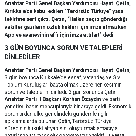
Anahtar Parti Genel Başkan Yardımcısı Hayati Çetin,
Kırıkkale’de kabul edilen “Terörsüz Türkiye” yasa
teklifine sert çıktı. Çetin, “Halkın seçip gönderdiği
vekiller gazilerin özlük hakları için imza atmazken
Apo ve avanesinin affı için imza attılar!” dedi
3 GÜN BOYUNCA SORUN VE TALEPLERİ
DİNLEDİLER
Anahtar Parti Genel Başkan Yardımcısı Hayati Çetin
,
3 gün boyunca Kırıkkale’de esnaf, vatandaş ve Sivil
Toplum Kuruluşları başta olmak üzere her kesimin
sorun ve taleplerini dinledi. 3 gün sonunda Çetin,
Anahtar Parti İl Başkanı Korhan Özaydın
ve parti
yönetimi basın mensuplarıyla bir araya geldi. Ekonomik
sorunlardan ülke genelindeki gündemle ilgili
açıklamalarda bulunan Çetin, Terörsüz Türkiye
sürecinin hukuki altyapısını oluşturmak amacıyla
hazırlanan 12 maddelik çerçeve yasa teklifi,
TBMM