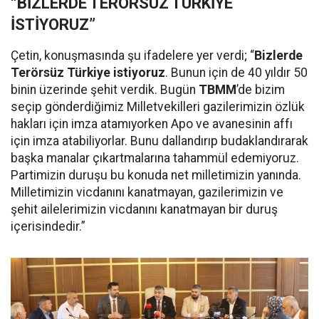
“BİZLERDE TERÖRSÜZ TÜRKİYE
İSTİYORUZ”
Çetin, konuşmasında şu ifadelere yer verdi; “
Bizlerde
Terörsüz Türkiye istiyoruz
. Bunun için de 40 yıldır 50
binin üzerinde şehit verdik. Bugün
TBMM
’de bizim
seçip gönderdiğimiz Milletvekilleri gazilerimizin özlük
hakları için imza atamıyorken Apo ve avanesinin affı
için imza atabiliyorlar. Bunu dallandırıp budaklandırarak
başka manalar çıkartmalarına tahammül edemiyoruz.
Partimizin duruşu bu konuda net milletimizin yanında.
Milletimizin vicdanını kanatmayan, gazilerimizin ve
şehit ailelerimizin vicdanını kanatmayan bir duruş
içerisindedir.”