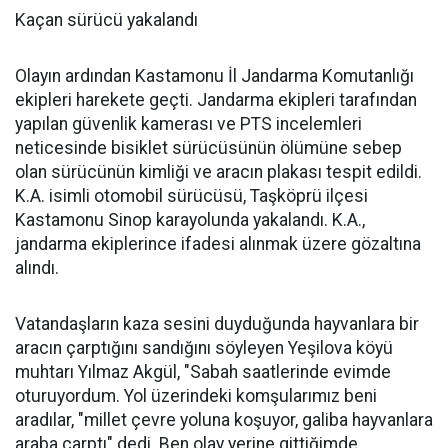
Kaçan sürücü yakalandı
Olayın ardından Kastamonu İl Jandarma Komutanlığı
ekipleri harekete geçti. Jandarma ekipleri tarafından
yapılan güvenlik kamerası ve PTS incelemleri
neticesinde bisiklet sürücüsünün ölümüne sebep
olan sürücünün kimliği ve aracın plakası tespit edildi.
K.A. isimli otomobil sürücüsü, Taşköprü ilçesi
Kastamonu Sinop karayolunda yakalandı. K.A.,
jandarma ekiplerince ifadesi alınmak üzere gözaltına
alındı.
Vatandaşların kaza sesini duyduğunda hayvanlara bir
aracın çarptığını sandığını söyleyen Yeşilova köyü
muhtarı Yılmaz Akgül, "Sabah saatlerinde evimde
oturuyordum. Yol üzerindeki komşularımız beni
aradılar, "millet çevre yoluna koşuyor, galiba hayvanlara
araba çarptı" dedi. Ben olay yerine gittiğimde