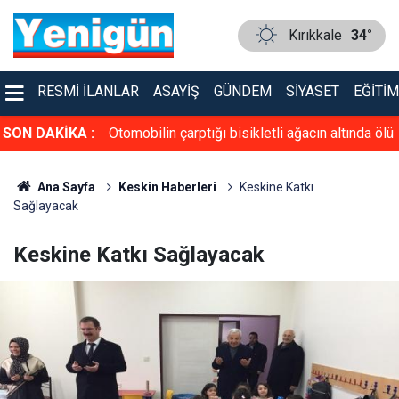
Kırıkkale
34°
RESMI İLANLAR
ASAYIŞ
GÜNDEM
SIYASET
EĞITIM
aşamını yitirdi
SON DAKİKA :
Otomobilin çarptığı bisikletli ağacın altında ölü
bulundu, kaçan sürücü kısa sürede yakalandı
Ana Sayfa
Keskin Haberleri
Keskine Katkı
Sağlayacak
Keskine Katkı Sağlayacak