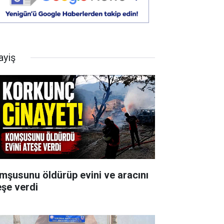
ayiş
mşusunu öldürüp evini ve aracını
eşe verdi