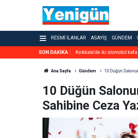
RESMI İLANLAR
ASAYIŞ
GÜNDEM
SON DAKİKA :
Kırıkkale’de iki otomobil kafa
Ana Sayfa
Gündem
10 Düğün Salonun
10 Düğün Salonu
Sahibine Ceza Yaz