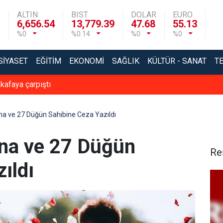
ALTIN
BIST
DOLAR
EURO
6,656.54
13,779.39
47.68
55.13
%0
%0.14
%0
%0
SIYASET
EĞITIM
EKONOMI
SAĞLIK
KÜLTÜR - SANAT
T
 kafaya çarpıştı
a ve 27 Düğün Sahibine Ceza Yazıldı
na ve 27 Düğün
Re
ıldı