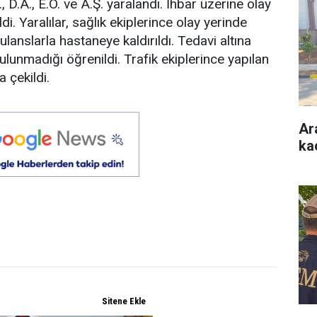
 D.A., E.Ö. ve A.Ş. yaralandı. İhbar üzerine olay
ldi. Yaralılar, sağlık ekiplerince olay yerinde
anslarla hastaneye kaldırıldı. Tedavi altına
 bulunmadığı öğrenildi. Trafik ekiplerince yapılan
 çekildi.
Ar
ka