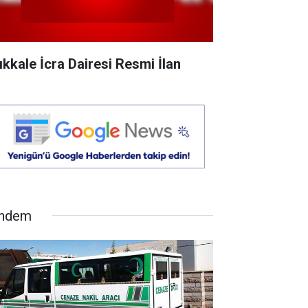
rıkkale İcra Dairesi Resmi İlan
ndem