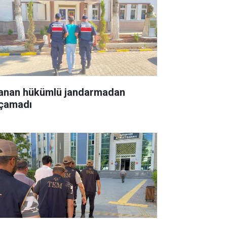
anan hükümlü jandarmadan
çamadı