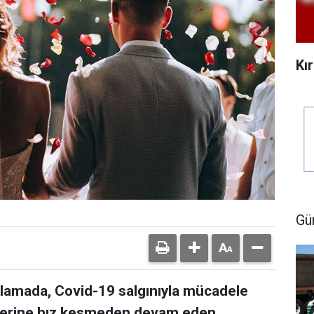
Kı
Gü
ıklamada, Covid-19 salgınıyla mücadele
lerine hız kesmeden devam eden