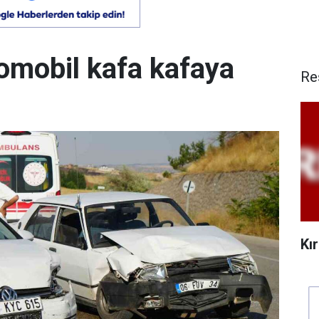
otomobil kafa kafaya
Re
Kı