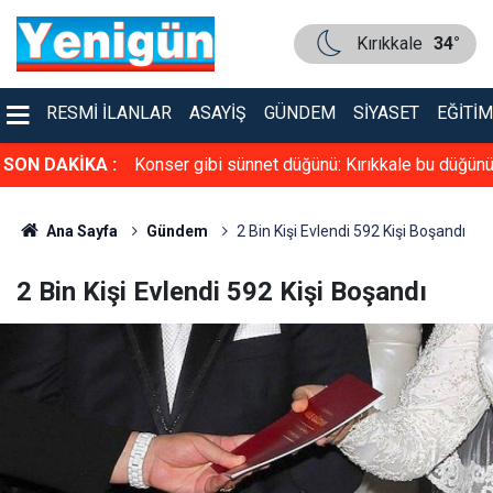
Kırıkkale
34°
RESMI İLANLAR
ASAYIŞ
GÜNDEM
SIYASET
EĞITIM
üven tazeledi!
SON DAKİKA :
Konser gibi sünnet düğünü: Kırıkkale bu düğün
konuşuyor
Ana Sayfa
Gündem
2 Bin Kişi Evlendi 592 Kişi Boşandı
2 Bin Kişi Evlendi 592 Kişi Boşandı