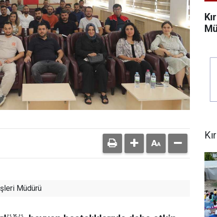
Kı
Mü
Kı
şleri Müdürü