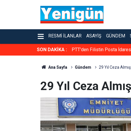
RESMI İLANLAR
ASAYIŞ
GÜNDEM
SON DAKİKA :
PTT’den Filistin Posta İdare
Ana Sayfa
Gündem
29 Yıl Ceza Almış
29 Yıl Ceza Almış