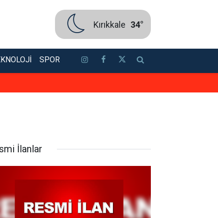
Kırıkkale
34°
EKNOLOJI
SPOR
Bakan Ersoy ile Acun Ilıcalı bir ar
smi İlanlar