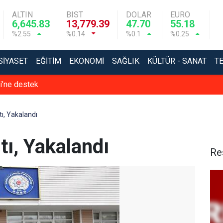
ALTIN
BIST
DOLAR
EURO
6,645.83
13,779.39
47.70
55.18
%2.55
%0.14
%0.1
%0.25
SIYASET
EĞITIM
EKONOMI
SAĞLIK
KÜLTÜR - SANAT
T
si’ne destek
tı, Yakalandı
tı, Yakalandı
Re