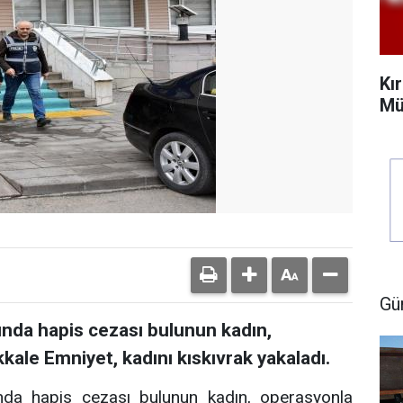
Kı
Mü
Gü
ında hapis cezası bulunun kadın,
kkale Emniyet, kadını kıskıvrak yakaladı.
da hapis cezası bulunun kadın, operasyonla