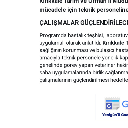
Kırıkkale Tarım ve Orman İl Müdür
mücadele için teknik personeline
ÇALIŞMALAR GÜÇLENDİRİLEC
Programda hastalık teşhisi, laboratu
uygulamalı olarak anlatıldı.
Kırıkkale 
sağlığının korunması ve bulaşıcı hast
amacıyla teknik personele yönelik kap
genelinde görev yapan veteriner hekiml
saha uygulamalarında birlik sağlanmas
çalışmalarının güçlendirilmesi hedefle