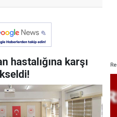
an hastalığına karşı
Re
kseldi!