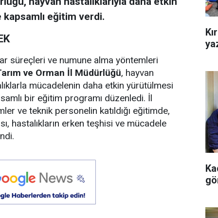
lüğü, hayvan hastalıklarıyla daha etkin
 kapsamlı eğitim verdi.
Kı
EK
yaz
var süreçleri ve numune alma yöntemleri
Tarım ve Orman İl Müdürlüğü
, hayvan
alıklarla mücadelenin daha etkin yürütülmesi
samlı bir eğitim programı düzenledi. İl
er ve teknik personelin katıldığı eğitimde,
ı, hastalıkların erken teşhisi ve mücadele
ndi.
Kad
gö