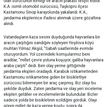
olan sürücünün kimliği ve aracın plakası tespit edildi.
K.A. isimli otomobil sürücüsü, Taşköprü ilçesi
Kastamonu Sinop karayolunda yakalandı. K.A.,
jandarma ekiplerince ifadesi alınmak üzere gözaltına
alındı.
Vatandaşların kaza sesini duyduğunda hayvanlara bir
aracın çarptığını sandığını söyleyen Yeşilova köyü
muhtarı Yılmaz Akgül, "Sabah saatlerinde evimde
oturuyordum. Yol üzerindeki komşularımız beni
aradılar, "millet çevre yoluna koşuyor, galiba hayvanlara
araba çarptı" dedi. Ben olay yerine gittiğimde
jandarma ekipleri oradaydı. Karabük istikametinden
Kastamonu istikametine giden bir bisikletliye
sürücüsü bilinmeyen bir araç çarpmış. Biz olayı bu
şekilde duyduk. Zaten jandarma ve olay yeri inceleme
ekipleri geldiler ve incelemelerde bulundular. Bizler
sadece yolda bir bisikletinin ezildiğini gördük. Olayı
gören millet de kaza yerine koştu, sonra da