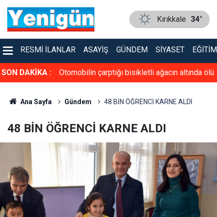
Kırıkkale
34°
RESMI İLANLAR
ASAYIŞ
GÜNDEM
SIYASET
EĞITIM
aşamını yitirdi
SON DAKİKA :
Otomobilin çarptığı bisikletli ağacın altında ölü
bulundu, kaçan sürücü kısa sürede yakalandı
Ana Sayfa
Gündem
48 BİN ÖĞRENCİ KARNE ALDI
48 BİN ÖĞRENCİ KARNE ALDI