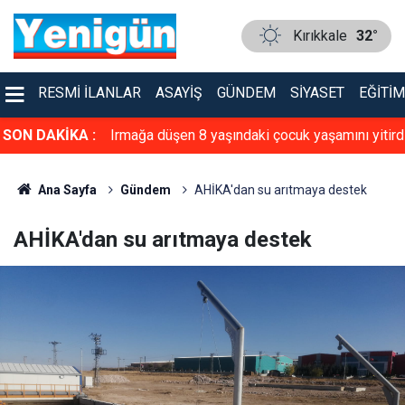
Kırıkkale
32°
RESMI İLANLAR
ASAYIŞ
GÜNDEM
SIYASET
EĞITIM
ahla vurdu!
SON DAKİKA :
Irmağa düşen 8 yaşındaki çocuk yaşamını yitird
Ana Sayfa
Gündem
AHİKA'dan su arıtmaya destek
AHİKA'dan su arıtmaya destek