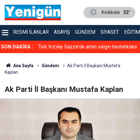
Kırıkkale
32°
RESMI İLANLAR
ASAYIŞ
GÜNDEM
SIYASET
EĞITIM
l dondurmacı
SON DAKİKA :
Türk Kızılay Gazze’de artan salgın hastalıklara
rinletiyor
karşı hijyen kiti ve temiz içme suyu dağıtıyor
Ana Sayfa
Gündem
Ak Parti İl Başkanı Mustafa
Kaplan
Ak Parti İl Başkanı Mustafa Kaplan