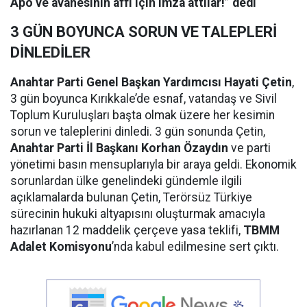
Apo ve avanesinin affı için imza attılar!” dedi
3 GÜN BOYUNCA SORUN VE TALEPLERİ
DİNLEDİLER
Anahtar Parti Genel Başkan Yardımcısı Hayati Çetin
,
3 gün boyunca Kırıkkale’de esnaf, vatandaş ve Sivil
Toplum Kuruluşları başta olmak üzere her kesimin
sorun ve taleplerini dinledi. 3 gün sonunda Çetin,
Anahtar Parti İl Başkanı Korhan Özaydın
ve parti
yönetimi basın mensuplarıyla bir araya geldi. Ekonomik
sorunlardan ülke genelindeki gündemle ilgili
açıklamalarda bulunan Çetin, Terörsüz Türkiye
sürecinin hukuki altyapısını oluşturmak amacıyla
hazırlanan 12 maddelik çerçeve yasa teklifi,
TBMM
Adalet Komisyonu
’nda kabul edilmesine sert çıktı.