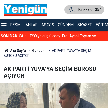
Kırıkkale
35°
RESMI İLANLAR
ASAYIŞ
GÜNDEM
SIYASET
EĞITIM
faya çarpıştı
SON DAKİKA :
TSO’ya güçlü aday: Erol Ayan! Toptan ve
Perakende Gıdacılar Grubunda yarışacak
Ana Sayfa
Gündem
AK PARTİ YUVA’YA SEÇİM
BÜROSU AÇIYOR
AK PARTİ YUVA’YA SEÇİM BÜROSU
AÇIYOR