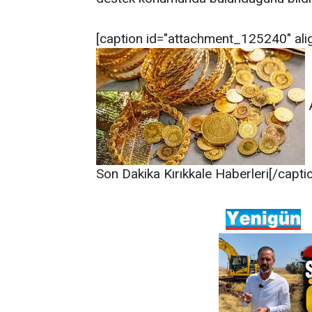
[caption id="attachment_125240" ali
A
Son Dakika Kırıkkale Haberleri[/capti