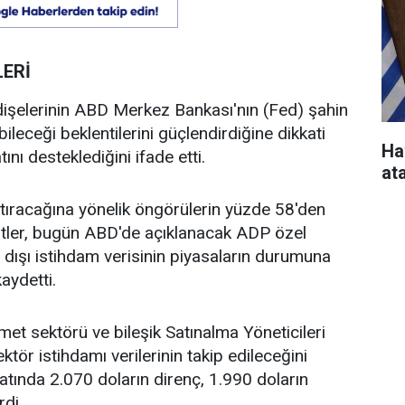
ERİ
dişelerinin ABD Merkez Bankası'nın (Fed) şahin
leceği beklentilerini güçlendirdiğine dikkati
Ha
ını desteklediğini ifade etti.
at
tıracağına yönelik öngörülerin yüzde 58'den
istler, bugün ABD'de açıklanacak ADP özel
 dışı istihdam verisinin piyasaların durumuna
aydetti.
met sektörü ve bileşik Satınalma Yöneticileri
ör istihdamı verilerinin takip edileceğini
iyatında 2.070 doların direnç, 1.990 doların
di.