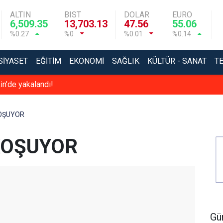
ALTIN
BIST
DOLAR
EURO
6,509.35
13,703.13
47.56
55.06
%0.27
%0
%0.01
%0.14
SIYASET
EĞITIM
EKONOMI
SAĞLIK
KÜLTÜR - SANAT
T
in’de yakalandı!
KOŞUYOR
KOŞUYOR
Gü