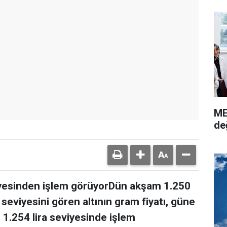
ME
de
eviyesinden işlem görüyorDün akşam 1.250
seviyesini gören altının gram fiyatı, güne
 1.254 lira seviyesinde işlem