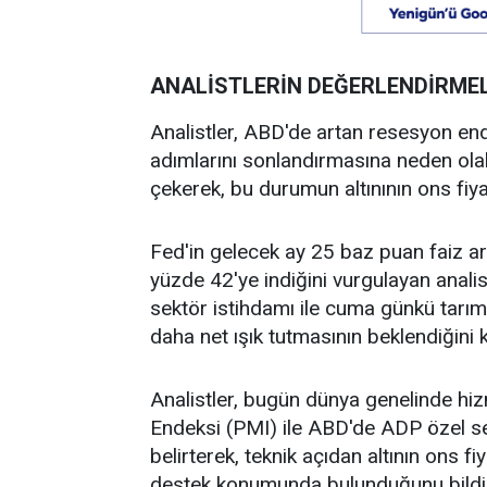
ANALİSTLERİN DEĞERLENDİRMEL
Analistler, ABD'de artan resesyon en
adımlarını sonlandırmasına neden olabi
çekerek, bu durumun altınının ons fiyat
Fed'in gelecek ay 25 baz puan faiz ar
yüzde 42'ye indiğini vurgulayan anal
sektör istihdamı ile cuma günkü tarım
daha net ışık tutmasının beklendiğini k
Analistler, bugün dünya genelinde hiz
Endeksi (PMI) ile ABD'de ADP özel sekt
belirterek, teknik açıdan altının ons f
destek konumunda bulunduğunu bildir