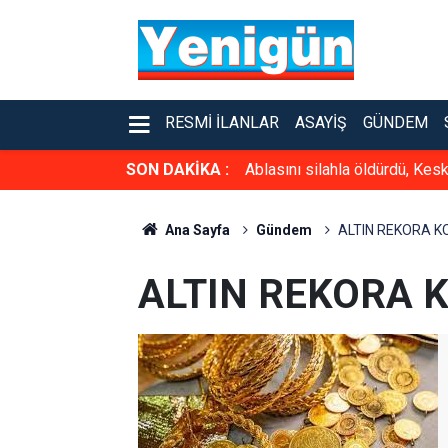
RESMI İLANLAR
ASAYIŞ
GÜNDEM
SON DAKİKA :
Ablasını silahla öldürdü, Kesk
Ana Sayfa
Gündem
ALTIN REKORA 
ALTIN REKORA 