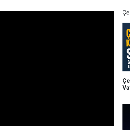
Çer
Çe
Va