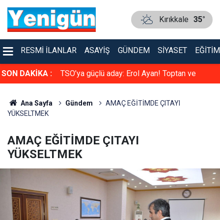
Kırıkkale
35°
RESMI İLANLAR
ASAYIŞ
GÜNDEM
SIYASET
EĞITIM
faya çarpıştı
SON DAKİKA :
TSO’ya güçlü aday: Erol Ayan! Toptan ve
Perakende Gıdacılar Grubunda yarışacak
Ana Sayfa
Gündem
AMAÇ EĞİTİMDE ÇITAYI
YÜKSELTMEK
AMAÇ EĞİTİMDE ÇITAYI
YÜKSELTMEK