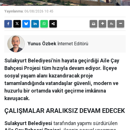
Yayınlanma:
06/08/2026 10:45
Yunus Özbek
İnternet Editörü
Sulakyurt Belediyesi'nin hayata geçirdiği Aile Çay
Bahçesi Projesi tüm hızıyla devam ediyor. İlçeye
sosyal yaşam alanı kazandıracak proje
tamamlandığında vatandaşlar güvenli, modern ve
huzurlu bir ortamda vakit geçirme imkânına
kavuşacak.
ÇALIŞMALAR ARALIKSIZ DEVAM EDECEK
Sulakyurt Belediyesi
tarafından yapımı sürdürülen