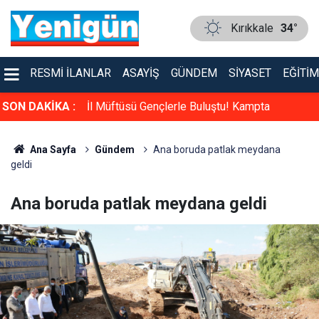
Kırıkkale
34°
RESMI İLANLAR
ASAYIŞ
GÜNDEM
SIYASET
EĞITIM
 çay bahçesi
SON DAKİKA :
İl Müftüsü Gençlerle Buluştu! Kampta
yaşananlar büyük ilgi gördü
Ana Sayfa
Gündem
Ana boruda patlak meydana
geldi
Ana boruda patlak meydana geldi