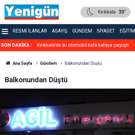
Kırıkkale
33°
RESMI İLANLAR
ASAYIŞ
GÜNDEM
SIYASET
EĞITIM
asiyet!
SON DAKİKA :
Kırıkkale’de iki otomobil kafa kafaya çarpıştı
Ana Sayfa
Gündem
Balkonundan Düştü
Balkonundan Düştü