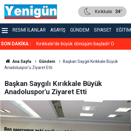
Kırıkkale
34°
RESMI İLANLAR
ASAYIŞ
GÜNDEM
SIYASET
EĞITIM
ladı! O
SON DAKİKA :
Araç bagajındaki tehlikeli yolculuk kamerada
Ana Sayfa
Gündem
Başkan Saygılı Kırıkkale Büyük
Anadoluspor'u Ziyaret Etti
Başkan Saygılı Kırıkkale Büyük
Anadoluspor'u Ziyaret Etti