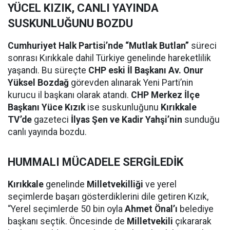
YÜCEL KIZIK, CANLI YAYINDA
SUSKUNLUĞUNU BOZDU
Cumhuriyet Halk Partisi’nde “Mutlak Butlan”
süreci
sonrası Kırıkkale dahil Türkiye genelinde hareketlilik
yaşandı. Bu süreçte
CHP eski İl Başkanı Av. Onur
Yüksel Bozdağ
görevden alınarak Yeni Parti’nin
kurucu il başkanı olarak atandı.
CHP Merkez İlçe
Başkanı Yüce Kızık
ise suskunluğunu
Kırıkkale
TV’de
gazeteci
İlyas Şen ve Kadir Yahşi’nin
sunduğu
canlı yayında bozdu.
HUMMALI MÜCADELE SERGİLEDİK
Kırıkkale
genelinde
Milletvekilliği
ve yerel
seçimlerde başarı gösterdiklerini dile getiren Kızık,
“Yerel seçimlerde 50 bin oyla
Ahmet Önal’ı
belediye
başkanı seçtik. Öncesinde de
Milletvekili
çıkararak