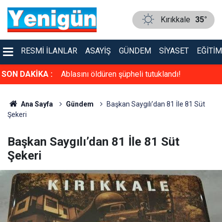
Kırıkkale
35°
RESMI İLANLAR
ASAYIŞ
GÜNDEM
SIYASET
EĞITIM
rle buluştu
SON DAKİKA :
Ablasını öldüren şüpheli tutuklandı!
Ana Sayfa
Gündem
Başkan Saygılı’dan 81 İle 81 Süt
Şekeri
Başkan Saygılı’dan 81 İle 81 Süt
Şekeri