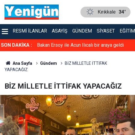
Kırıkkale
34°
RESMI İLANLAR
ASAYIŞ
GÜNDEM
SIYASET
EĞITIM
ne destek
SON DAKİKA :
Bakan Ersoy ile Acun Ilıcalı bir araya geldi
Ana Sayfa
Gündem
BİZ MİLLETLE İTTİFAK
YAPACAĞIZ
BİZ MİLLETLE İTTİFAK YAPACAĞIZ