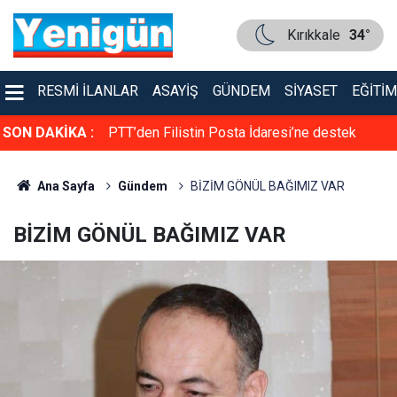
Kırıkkale
34°
RESMI İLANLAR
ASAYIŞ
GÜNDEM
SIYASET
EĞITIM
ne destek
SON DAKİKA :
Bakan Ersoy ile Acun Ilıcalı bir araya geldi
Ana Sayfa
Gündem
BİZİM GÖNÜL BAĞIMIZ VAR
BİZİM GÖNÜL BAĞIMIZ VAR