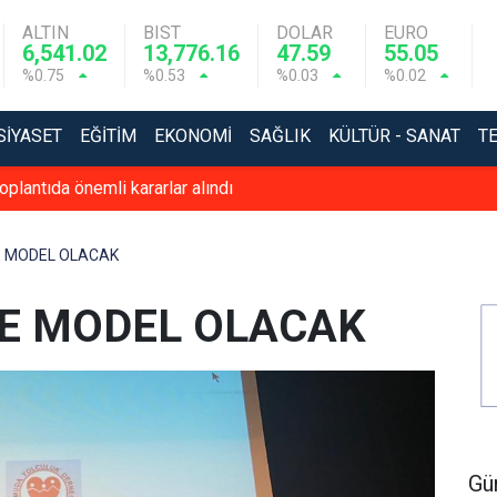
ALTIN
BIST
DOLAR
EURO
6,541.02
13,776.16
47.59
55.05
%0.75
%0.53
%0.03
%0.02
SIYASET
EĞITIM
EKONOMI
SAĞLIK
KÜLTÜR - SANAT
T
oplantıda önemli kararlar alındı
E MODEL OLACAK
E MODEL OLACAK
Gü