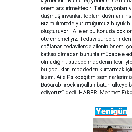
kıymetlidir. Bu süreç yönetimine müdah
önem arz etmektedir. Televizyonları 
düşmüş insanlar, toplum düşmanı insanl
Bizim ilimizde yürüttüğümüz büyük bi
oluşturuyor. Aileler bu konuda çok ön
ötelememeliyiz. Tedavi süreçlerinden 
sağlanan tedavilerde ailenin önemi ç
katkısı olmadan bununla mücadele edi
olmadığını, sadece maddenin tesiriyle 
bu çocukları maddeden kurtarmak için 
lazım. Aile Psikoeğitim seminerlerimi
Başarabilirsek inşallah bütün ülkeye 
ediyoruz” dedi. HABER. Mehmet Erk