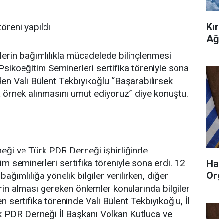
Kı
töreni yapıldı
Ağ
lelerin bağımlılıkla mücadelede bilinçlenmesi
sikoeğitim Seminerleri sertifika töreniyle sona
den Vali Bülent Tekbıyıkoğlu “Başarabilirsek
k örnek alınmasını umut ediyoruz” diye konuştu.
rneği ve Türk PDR Derneği işbirliğinde
im seminerleri sertifika töreniyle sona erdi. 12
Ha
Or
ağımlılığa yönelik bilgiler verilirken, diğer
erin alması gereken önlemler konularında bilgiler
n sertifika töreninde Vali Bülent Tekbıyıkoğlu, İl
k PDR Derneği İl Başkanı Volkan Kutluca ve