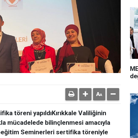
ME
de
ika töreni yapıldıKırıkkale Valiliğinin
ıkla mücadelede bilinçlenmesi amacıyla
ğitim Seminerleri sertifika töreniyle