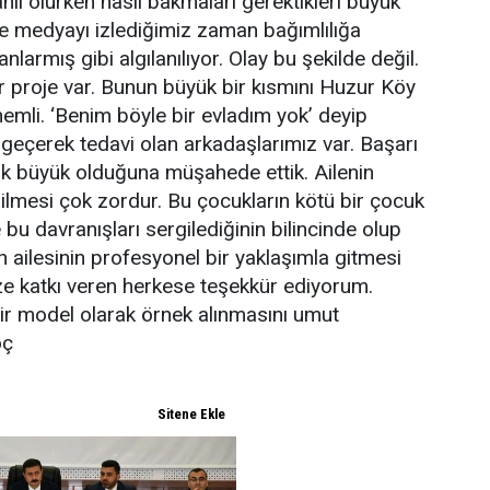
il olurken nasıl bakmaları gerektikleri büyük
ve medyayı izlediğimiz zaman bağımlılığa
armış gibi algılanılıyor. Olay bu şekilde değil.
r proje var. Bunun büyük bir kısmını Huzur Köy
emli. ‘Benim böyle bir evladım yok’ deyip
geçerek tedavi olan arkadaşlarımız var. Başarı
ok büyük olduğuna müşahede ettik. Ailenin
lmesi çok zordur. Bu çocukların kötü bir çocuk
bu davranışları sergilediğinin bilincinde olup
ailesinin profesyonel bir yaklaşımla gitmesi
ze katkı veren herkese teşekkür ediyorum.
bir model olarak örnek alınmasını umut
oç