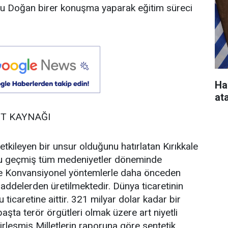
u Doğan birer konuşma yaparak eğitim süreci
Ha
at
NT KAYNAĞI
kileyen bir unsur olduğunu hatırlatan Kırıkkale
ucu geçmiş tüm medeniyetler döneminde
 Konvansiyonel yöntemlerle daha önceden
maddelerden üretilmektedir. Dünya ticaretinin
ticaretine aittir. 321 milyar dolar kadar bir
şta terör örgütleri olmak üzere art niyetli
irleşmiş Milletlerin raporuna göre sentetik