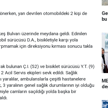
Ge
erken, yan devrilen otomobildeki 2 kişi de
bu
eş Bulvarı üzerinde meydana geldi. Edinilen
il sürücüsü D.A., bisikletiyle karşı yola
arpmamak için direksiyonu kırması sonucu takla
ak bulunan Ç.I. (52) ve bisiklet sürücüsü Y.T. (9)
2 Acil Servis ekipleri sevk edildi. Sağlık
ı yaralılar, ambulanslarla çeşitli hastanelere
ME
uk, 3 yaralının genel sağlık durumlarının iyi olduğu
de
niyle camların saçıldığı yolda başka bir
ldı.