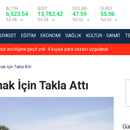
ALTIN
BIST
DOLAR
EURO
6,523.54
13,782.42
47.59
55.06
%0.48
%0.58
%0.02
%0.03
SIYASET
EĞITIM
EKONOMI
SAĞLIK
KÜLTÜR - SANAT
T
t avcılığına geçit yok: 4 kişiye para cezası uygulandı
 İçin Takla Attı
 İçin Takla Attı
Gü