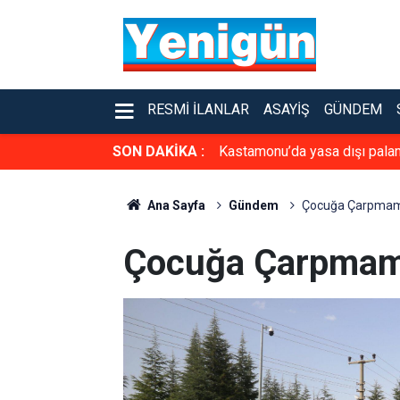
RESMI İLANLAR
ASAYIŞ
GÜNDEM
SON DAKİKA :
Kastamonu’da yasa dışı palamu
Ana Sayfa
Gündem
Çocuğa Çarpmamak
Çocuğa Çarpmamak