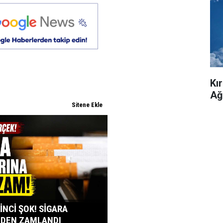
Kı
Ağ