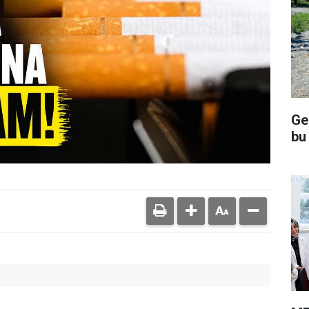
Ge
bu