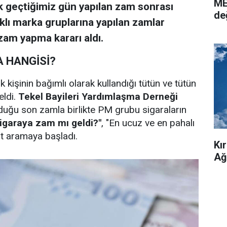
ME
k geçtiğimiz gün yapılan zam sonrası
de
rklı marka gruplarına yapılan zamlar
zam yapma kararı aldı.
A HANGİSİ?
k kişinin bağımlı olarak kullandığı tütün ve tütün
eldi.
Tekel Bayileri Yardımlaşma Derneği
uğu son zamla birlikte PM grubu sigaraların
igaraya zam mı geldi?"
, "En ucuz ve en pahalı
ıt aramaya başladı.
Kı
Ağ