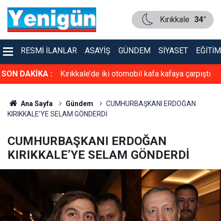
Kırıkkale
34°
RESMI İLANLAR
ASAYIŞ
GÜNDEM
SIYASET
EĞITIM
SON DAKİKA :
Kırıkkale’de iki otomobil kafa kafaya çarpıştı
Ana Sayfa
Gündem
CUMHURBAŞKANI ERDOĞAN
KIRIKKALE’YE SELAM GÖNDERDİ
CUMHURBAŞKANI ERDOĞAN
KIRIKKALE’YE SELAM GÖNDERDİ