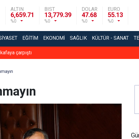
ALTIN
BIST
DOLAR
EURO
6,659.71
13,779.39
47.68
55.13
%0
%0
%0
%0
SIYASET
EĞITIM
EKONOMI
SAĞLIK
KÜLTÜR - SANAT
T
 kafaya çarpıştı
anmayın
nmayın
Gü