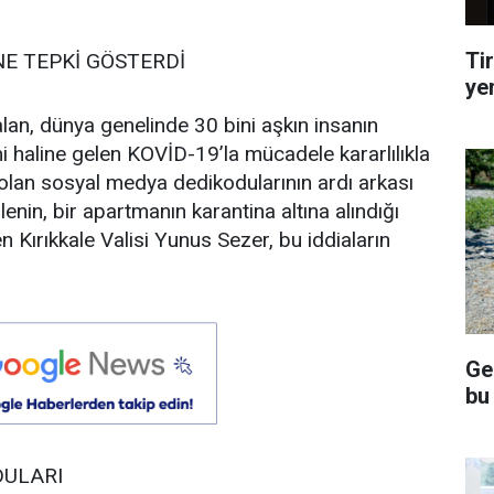
Tir
İNE TEPKİ GÖSTERDİ
ye
 alan, dünya genelinde 30 bini aşkın insanın
i haline gelen KOVİD-19’la mücadele kararlılıkla
 olan sosyal medya dedikodularının ardı arkası
nin, bir apartmanın karantina altına alındığı
 Kırıkkale Valisi Yunus Sezer, bu iddiaların
Ge
bu
DULARI