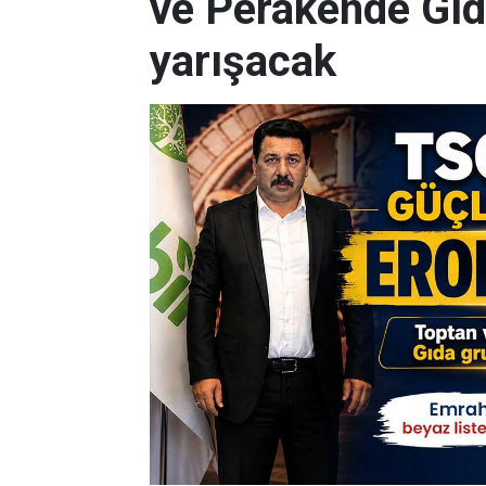
ve Perakende Gıd
yarışacak