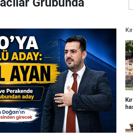
acılar Grubunda
Kı
Kı
ha