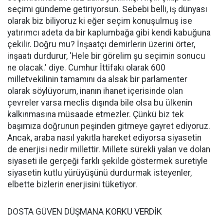
seçimi gündeme getiriyorsun. Sebebi belli, iş dünyası
olarak biz biliyoruz ki eğer seçim konuşulmuş ise
yatırımcı adeta da bir kaplumbağa gibi kendi kabuğuna
çekilir. Doğru mu? İnşaatçı demirlerin üzerini örter,
inşaatı durdurur, 'Hele bir görelim şu seçimin sonucu
ne olacak.' diye. Cumhur İttifakı olarak 600
milletvekilinin tamamını da alsak bir parlamenter
olarak söylüyorum, inanın ihanet içerisinde olan
çevreler varsa meclis dışında bile olsa bu ülkenin
kalkınmasına müsaade etmezler. Çünkü biz tek
başımıza doğrunun peşinden gitmeye gayret ediyoruz.
Ancak, araba nasıl yakıtla hareket ediyorsa siyasetin
de enerjisi nedir millettir. Millete sürekli yalan ve dolan
siyaseti ile gerçeği farklı şekilde göstermek suretiyle
siyasetin kutlu yürüyüşünü durdurmak isteyenler,
elbette bizlerin enerjisini tüketiyor.
DOSTA GÜVEN DÜŞMANA KORKU VERDİK