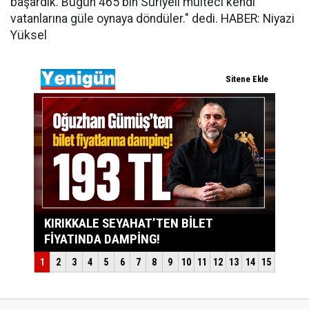
başardık. Bugün 465 bin Suriyeli mülteci kendi
vatanlarına güle oynaya döndüler." dedi. HABER: Niyazi
Yüksel