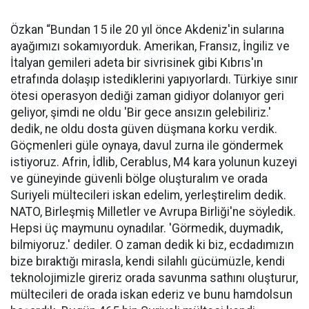
Özkan “Bundan 15 ile 20 yıl önce Akdeniz'in sularına
ayağımızı sokamıyorduk. Amerikan, Fransız, İngiliz ve
İtalyan gemileri adeta bir sivrisinek gibi Kıbrıs'ın
etrafında dolaşıp istediklerini yapıyorlardı. Türkiye sınır
ötesi operasyon dediği zaman gidiyor dolanıyor geri
geliyor, şimdi ne oldu 'Bir gece ansızın gelebiliriz.'
dedik, ne oldu dosta güven düşmana korku verdik.
Göçmenleri güle oynaya, davul zurna ile göndermek
istiyoruz. Afrin, İdlib, Cerablus, M4 kara yolunun kuzeyi
ve güneyinde güvenli bölge oluşturalım ve orada
Suriyeli mültecileri iskan edelim, yerleştirelim dedik.
NATO, Birleşmiş Milletler ve Avrupa Birliği'ne söyledik.
Hepsi üç maymunu oynadılar. 'Görmedik, duymadık,
bilmiyoruz.' dediler. O zaman dedik ki biz, ecdadımızın
bize bıraktığı mirasla, kendi silahlı gücümüzle, kendi
teknolojimizle gireriz orada savunma sathını oluşturur,
mültecileri de orada iskan ederiz ve bunu hamdolsun