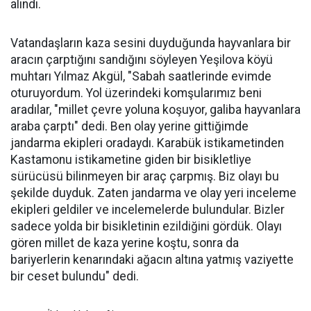
alındı.
Vatandaşların kaza sesini duyduğunda hayvanlara bir
aracın çarptığını sandığını söyleyen Yeşilova köyü
muhtarı Yılmaz Akgül, "Sabah saatlerinde evimde
oturuyordum. Yol üzerindeki komşularımız beni
aradılar, "millet çevre yoluna koşuyor, galiba hayvanlara
araba çarptı" dedi. Ben olay yerine gittiğimde
jandarma ekipleri oradaydı. Karabük istikametinden
Kastamonu istikametine giden bir bisikletliye
sürücüsü bilinmeyen bir araç çarpmış. Biz olayı bu
şekilde duyduk. Zaten jandarma ve olay yeri inceleme
ekipleri geldiler ve incelemelerde bulundular. Bizler
sadece yolda bir bisikletinin ezildiğini gördük. Olayı
gören millet de kaza yerine koştu, sonra da
bariyerlerin kenarındaki ağacın altına yatmış vaziyette
bir ceset bulundu" dedi.