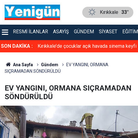
Kırıkkale
33°
RESMI İLANLAR
ASAYIŞ
GÜNDEM
SIYASET
EĞITIM
cın altında ölü
SON DAKİKA :
Kırıkkale’de çocuklar açık havada sinema keyfi
de yakalandı
yaşadı
Ana Sayfa
Gündem
EV YANGINI, ORMANA
SIÇRAMADAN SÖNDÜRÜLDÜ
EV YANGINI, ORMANA SIÇRAMADAN
SÖNDÜRÜLDÜ