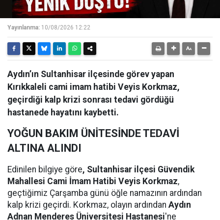
Yayınlanma:
10/08/2026 12:22
Aydın’ın Sultanhisar ilçesinde görev yapan
Kırıkkaleli cami imam hatibi Veyis Korkmaz,
geçirdiği kalp krizi sonrası tedavi gördüğü
hastanede hayatını kaybetti.
YOĞUN BAKIM ÜNİTESİNDE TEDAVİ
ALTINA ALINDI
Edinilen bilgiye göre
, Sultanhisar ilçesi Güvendik
Mahallesi Cami İmam Hatibi Veyis Korkmaz
,
geçtiğimiz Çarşamba günü öğle namazının ardından
kalp krizi geçirdi. Korkmaz, olayın ardından
Aydın
Adnan Menderes Üniversitesi Hastanesi
'ne