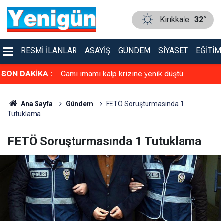
Kırıkkale
32°
RESMI İLANLAR
ASAYIŞ
GÜNDEM
SIYASET
EĞITIM
atanlar yandı!
SON DAKİKA :
Cami imamı kalp krizine yenik düştü
Ana Sayfa
Gündem
FETÖ Soruşturmasında 1
Tutuklama
FETÖ Soruşturmasında 1 Tutuklama