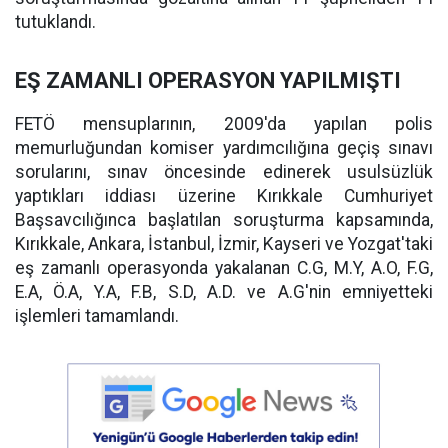
tutuklandı.
EŞ ZAMANLI OPERASYON YAPILMIŞTI
FETÖ mensuplarının, 2009'da yapılan polis
memurluğundan komiser yardımcılığına geçiş sınavı
sorularını, sınav öncesinde edinerek usulsüzlük
yaptıkları iddiası üzerine Kırıkkale Cumhuriyet
Başsavcılığınca başlatılan soruşturma kapsamında,
Kırıkkale, Ankara, İstanbul, İzmir, Kayseri ve Yozgat'taki
eş zamanlı operasyonda yakalanan C.G, M.Y, A.O, F.G,
E.A, Ö.A, Y.A, F.B, S.D, A.D. ve A.G'nin emniyetteki
işlemleri tamamlandı.