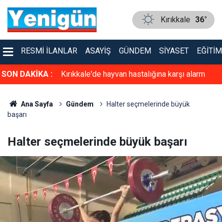
Kırıkkale
36°
RESMI İLANLAR
ASAYIŞ
GÜNDEM
SIYASET
EĞITIM
ıkları
SON DAKİKA :
Kırıkkale'de hayvan hastalığına karşı alarm
seviyesi yükseldi!
Ana Sayfa
Gündem
Halter seçmelerinde büyük
başarı
Halter seçmelerinde büyük başarı