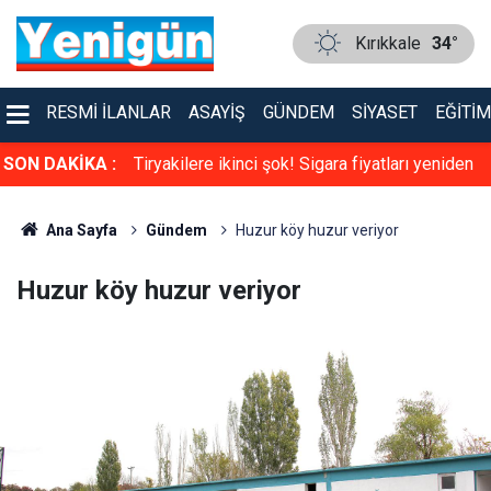
Kırıkkale
34°
RESMI İLANLAR
ASAYIŞ
GÜNDEM
SIYASET
EĞITIM
kkale bu düğünü
SON DAKİKA :
Tiryakilere ikinci şok! Sigara fiyatları yeniden
zamlandı
Ana Sayfa
Gündem
Huzur köy huzur veriyor
Huzur köy huzur veriyor