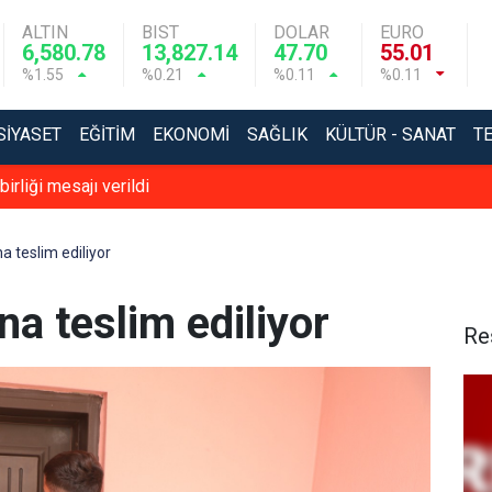
ALTIN
BIST
DOLAR
EURO
6,580.78
13,827.14
47.70
55.01
%1.55
%0.21
%0.11
%0.11
SIYASET
EĞITIM
EKONOMI
SAĞLIK
KÜLTÜR - SANAT
T
irliği mesajı verildi
ına teslim ediliyor
ına teslim ediliyor
Re