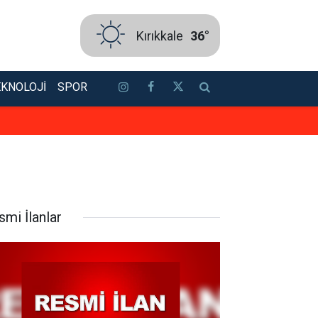
Kırıkkale
36°
EKNOLOJI
SPOR
Aylık binlerce lira ekstra harcama
smi İlanlar