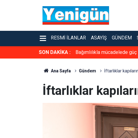
RESMI İLANLAR
ASAYIŞ
GÜNDEM
SON DAKİKA :
Bağımlılıkla mücadelede güç b
Ana Sayfa
Gündem
İftarlıklar kapılar
İftarlıklar kapılar