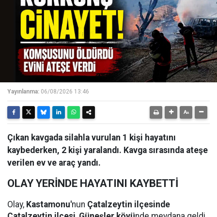
Yayınlanma:
06/08/2026 13:46
Çıkan kavgada silahla vurulan 1 kişi hayatını
kaybederken, 2 kişi yaralandı. Kavga sırasında ateşe
verilen ev ve araç yandı.
OLAY YERİNDE HAYATINI KAYBETTİ
Olay,
Kastamonu'
nun
Çatalzeytin ilçesinde
Çatalzeytin ilçesi
,
Güneşler köyü
nde meydana geldi.