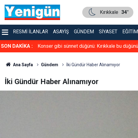
Kırıkkale
34°
RESMI İLANLAR
ASAYIŞ
GÜNDEM
SIYASET
EĞITIM
kkale bu düğünü
SON DAKİKA :
Tiryakilere ikinci şok! Sigara fiyatları yeniden
zamlandı
Ana Sayfa
Gündem
İki Gündür Haber Alınamıyor
İki Gündür Haber Alınamıyor