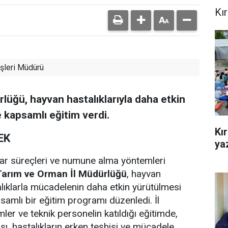
Kı
şleri Müdürü
lüğü, hayvan hastalıklarıyla daha etkin
 kapsamlı eğitim verdi.
Kı
EK
yaz
var süreçleri ve numune alma yöntemleri
Tarım ve Orman İl Müdürlüğü
, hayvan
alıklarla mücadelenin daha etkin yürütülmesi
samlı bir eğitim programı düzenledi. İl
er ve teknik personelin katıldığı eğitimde,
ı, hastalıkların erken teşhisi ve mücadele