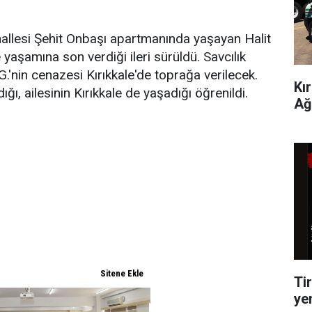
hallesi Şehit Onbaşı apartmanında yaşayan Halit
e yaşamına son verdiği ileri sürüldü. Savcılık
 G.'nin cenazesi Kırıkkale'de toprağa verilecek.
Kı
ğı, ailesinin Kırıkkale de yaşadığı öğrenildi.
Ağ
Tir
ye