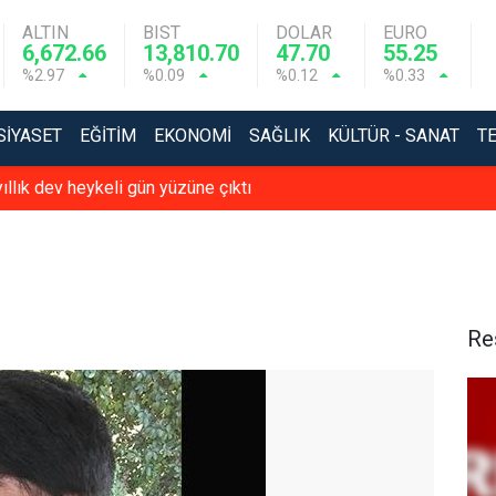
ALTIN
BIST
DOLAR
EURO
6,672.66
13,810.70
47.70
55.25
%2.97
%0.09
%0.12
%0.33
SIYASET
EĞITIM
EKONOMI
SAĞLIK
KÜLTÜR - SANAT
T
ıllık dev heykeli gün yüzüne çıktı
Re