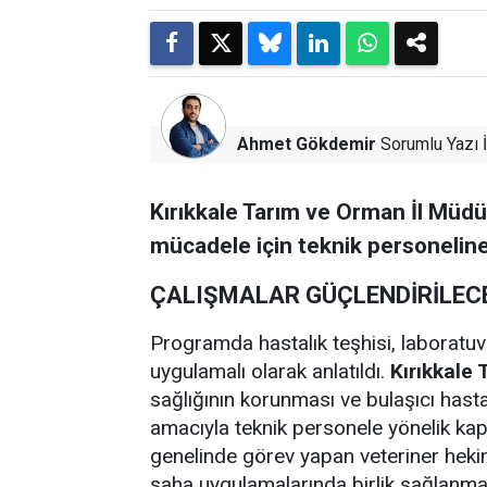
Ahmet Gökdemir
Sorumlu Yazı İ
Kırıkkale Tarım ve Orman İl Müdür
mücadele için teknik personeline
ÇALIŞMALAR GÜÇLENDİRİLEC
Programda hastalık teşhisi, laboratu
uygulamalı olarak anlatıldı.
Kırıkkale 
sağlığının korunması ve bulaşıcı hast
amacıyla teknik personele yönelik kap
genelinde görev yapan veteriner hekiml
saha uygulamalarında birlik sağlanmas