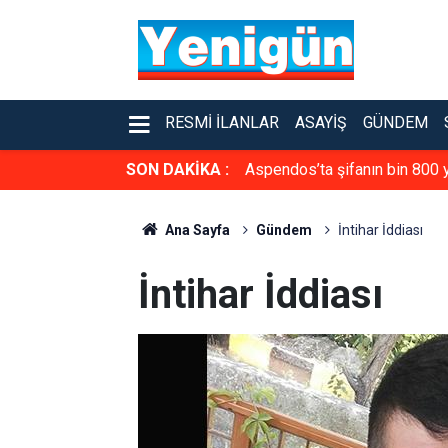
RESMI İLANLAR
ASAYIŞ
GÜNDEM
SON DAKİKA :
Aspendos’ta şifanın bin 800 y
Ana Sayfa
Gündem
İntihar İddiası
İntihar İddiası