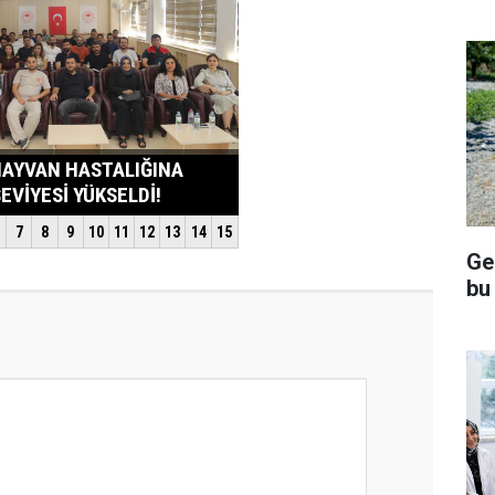
Ge
bu