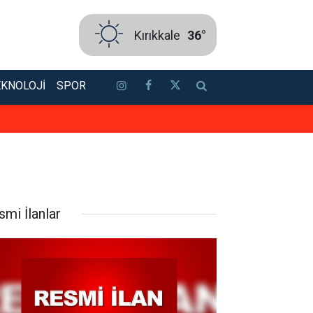
Kırıkkale
36°
EKNOLOJI
SPOR
YENİ Parti Genel Merkez binasında
smi İlanlar