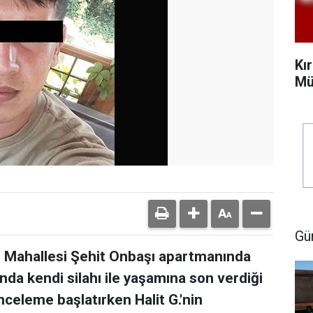
Kı
Mü
Gü
ir Mahallesi Şehit Onbaşı apartmanında
ında kendi silahı ile yaşamına son verdiği
i inceleme başlatırken Halit G.'nin