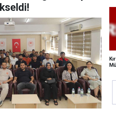
kseldi!
Kı
Mü