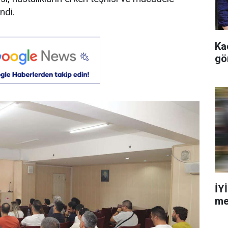
ndi.
Kad
gö
İY
me