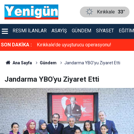
Kırıkkale
33°
RESMI İLANLAR
ASAYIŞ
GÜNDEM
SIYASET
EĞITIM
a sinema keyfi
SON DAKİKA :
Kırıkkale’de uyuşturucu operasyonu!
Ana Sayfa
Gündem
Jandarma YBO'yu Ziyaret Etti
Jandarma YBO'yu Ziyaret Etti