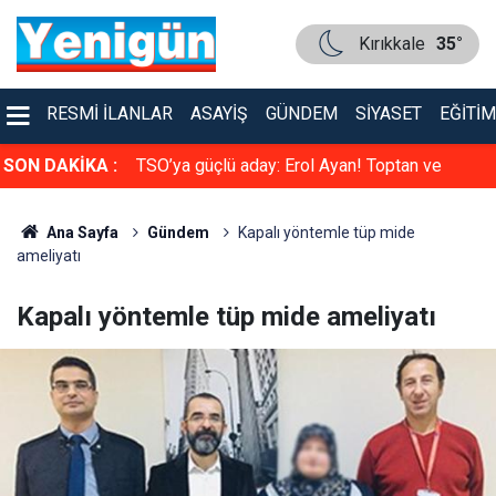
Kırıkkale
35°
RESMI İLANLAR
ASAYIŞ
GÜNDEM
SIYASET
EĞITIM
faya çarpıştı
SON DAKİKA :
TSO’ya güçlü aday: Erol Ayan! Toptan ve
Perakende Gıdacılar Grubunda yarışacak
Ana Sayfa
Gündem
Kapalı yöntemle tüp mide
ameliyatı
Kapalı yöntemle tüp mide ameliyatı