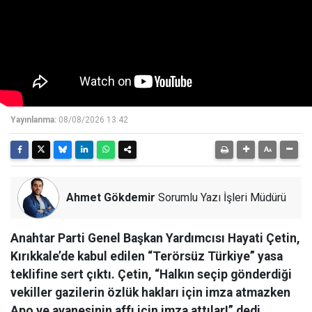
Yayınlanma:
08/08/2026 13:42
Ahmet Gökdemir
Sorumlu Yazı İşleri Müdürü
Anahtar Parti Genel Başkan Yardımcısı Hayati Çetin,
Kırıkkale’de kabul edilen “Terörsüz Türkiye” yasa
teklifine sert çıktı. Çetin, “Halkın seçip gönderdiği
vekiller gazilerin özlük hakları için imza atmazken
Apo ve avanesinin affı için imza attılar!” dedi