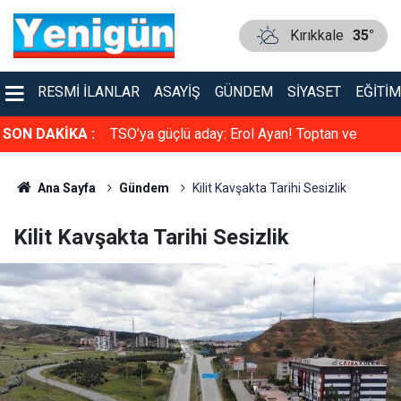
Kırıkkale
35°
RESMI İLANLAR
ASAYIŞ
GÜNDEM
SIYASET
EĞITIM
faya çarpıştı
SON DAKİKA :
TSO’ya güçlü aday: Erol Ayan! Toptan ve
Perakende Gıdacılar Grubunda yarışacak
Ana Sayfa
Gündem
Kilit Kavşakta Tarihi Sesizlik
Kilit Kavşakta Tarihi Sesizlik