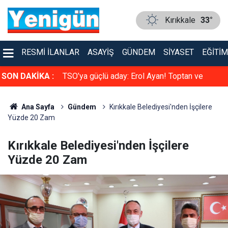
Kırıkkale
33°
RESMI İLANLAR
ASAYIŞ
GÜNDEM
SIYASET
EĞITIM
faya çarpıştı
SON DAKİKA :
TSO’ya güçlü aday: Erol Ayan! Toptan ve
Perakende Gıdacılar Grubunda yarışacak
Ana Sayfa
Gündem
Kırıkkale Belediyesi'nden İşçilere
Yüzde 20 Zam
Kırıkkale Belediyesi'nden İşçilere
Yüzde 20 Zam