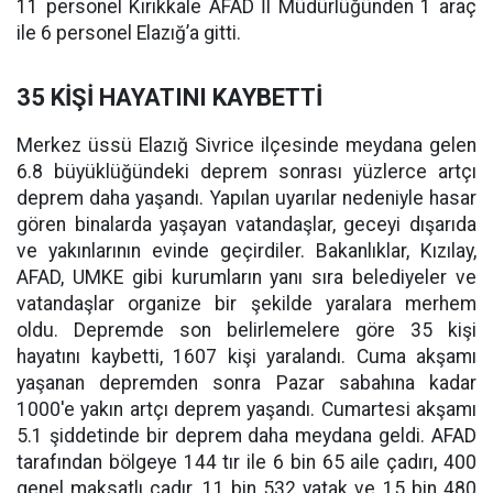
11 personel Kırıkkale AFAD İl Müdürlüğünden 1 araç
ile 6 personel Elazığ’a gitti.
35 KİŞİ HAYATINI KAYBETTİ
Merkez üssü Elazığ Sivrice ilçesinde meydana gelen
6.8 büyüklüğündeki deprem sonrası yüzlerce artçı
deprem daha yaşandı. Yapılan uyarılar nedeniyle hasar
gören binalarda yaşayan vatandaşlar, geceyi dışarıda
ve yakınlarının evinde geçirdiler. Bakanlıklar, Kızılay,
AFAD, UMKE gibi kurumların yanı sıra belediyeler ve
vatandaşlar organize bir şekilde yaralara merhem
oldu. Depremde son belirlemelere göre 35 kişi
hayatını kaybetti, 1607 kişi yaralandı. Cuma akşamı
yaşanan depremden sonra Pazar sabahına kadar
1000'e yakın artçı deprem yaşandı. Cumartesi akşamı
5.1 şiddetinde bir deprem daha meydana geldi. AFAD
tarafından bölgeye 144 tır ile 6 bin 65 aile çadırı, 400
genel maksatlı çadır, 11 bin 532 yatak ve 15 bin 480