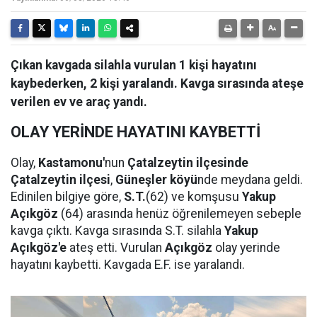
Çıkan kavgada silahla vurulan 1 kişi hayatını
kaybederken, 2 kişi yaralandı. Kavga sırasında ateşe
verilen ev ve araç yandı.
OLAY YERİNDE HAYATINI KAYBETTİ
Olay,
Kastamonu'
nun
Çatalzeytin ilçesinde
Çatalzeytin ilçesi
,
Güneşler köyü
nde meydana geldi.
Edinilen bilgiye göre,
S.T.
(62) ve komşusu
Yakup
Açıkgöz
(64) arasında henüz öğrenilemeyen sebeple
kavga çıktı. Kavga sırasında S.T. silahla
Yakup
Açıkgöz'e
ateş etti. Vurulan
Açıkgöz
olay yerinde
hayatını kaybetti. Kavgada E.F. ise yaralandı.