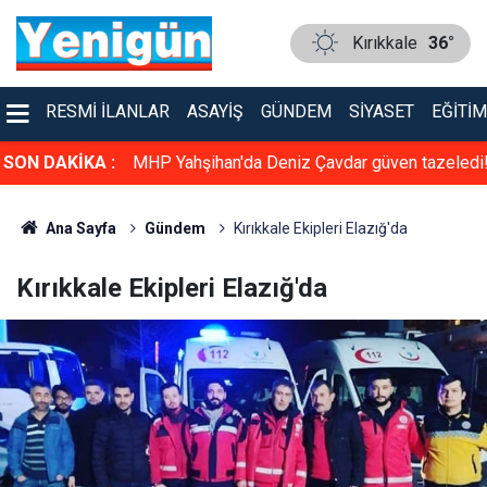
Kırıkkale
36°
RESMI İLANLAR
ASAYIŞ
GÜNDEM
SIYASET
EĞITIM
üven tazeledi!
SON DAKİKA :
Konser gibi sünnet düğünü: Kırıkkale bu düğün
konuşuyor
Ana Sayfa
Gündem
Kırıkkale Ekipleri Elazığ'da
Kırıkkale Ekipleri Elazığ'da