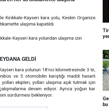
yle Kırıkkale-Kayseri kara yolu, Keskin Organize
stikamette ulaşıma kapatıldı.
Tir
ye
ırıkkale-Kayseri kara yolundan ulaşıma izin
MEYDANA GELDİ
ayseri kara yolunun 18’nci kilometresinde 3 tır,
ibüs ve 5 otomobilin karıştığı maddi hasarlı
olları ekipleri, yolları ulaşıma açık tutmak için
 çalışmalarına devam ediyor. Ayrıca yoğun kar
isini sürdürmesi bekleniyor.
Ge
bu