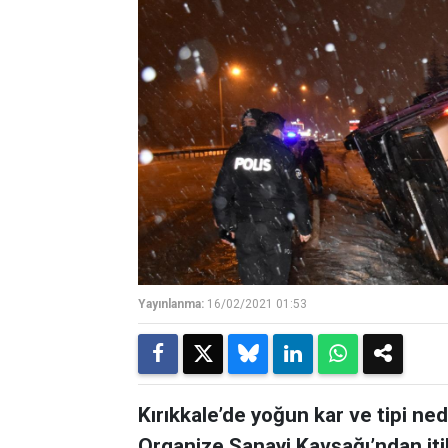
Yayınlanma:
16/02/2021 01:53
Kırıkkale’de yoğun kar ve tipi ne
Organize Sanayi Kavşağı’ndan iti