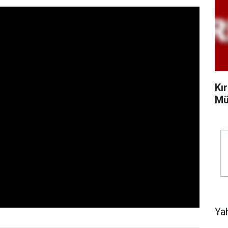
Kı
Mü
Ya