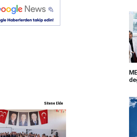
ME
de